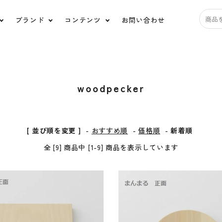
ブランド
コンテンツ
お問い合わせ
アクセサリー
バ
woodpecker
道具
日用品
ス
HUIS.
うなぎの寝床
tamaki niime
宝島
[ 並び順を変更 ]
-
おすすめ順
-
価格順
-
新着順
全 [9] 商品中 [1-9] 商品を表示しています
ルポデミディオリジナ
糸と色
ル
Ippo ippo(イッポイッポ)
ko'da-style
ORGANIC GARDEN
HARIO Lampwork
Factory