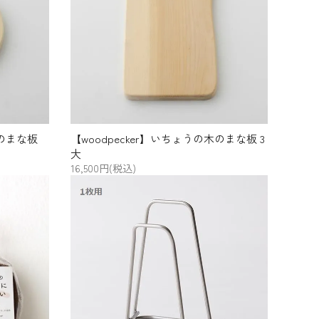
古谷製陶所（信楽焼）
シモヤユミコ
woodpecker
松野屋
松茶商店
地の塩社
木のまな板
【woodpecker】いちょうの木のまな板 3
大
16,500円(税込)