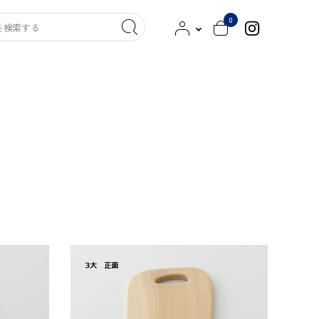
0
ッグ
クツ／スリッパ
キンケア／洗剤
その他
染工
MITTAN
HITOTSUBUSHA
新見本工場
古橋職布
saredo -されど-
西口靴下
000（トリプル・オゥ）
よつめ染布舎