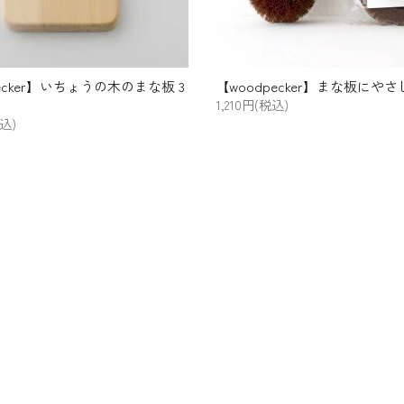
ecker】いちょうの木のまな板 3
【woodpecker】まな板にや
1,210円(税込)
税込)