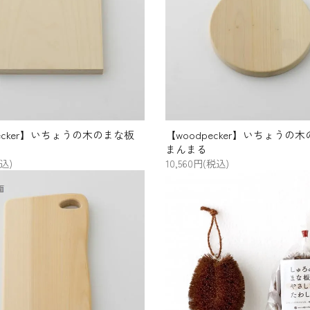
宮田織物
田中帽子店
かもしか道具店
TOJIKI
(トウジキト
TONYA
ンヤ)
工房アイザワ
雅竹
naiad（ナイアード）
ボディクレイ
pecker】いちょうの木のまな板
【woodpecker】いちょうの
まんまる
税込)
10,560円(税込)