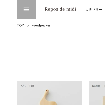
menu
カテゴリー
ACCOUNT MENU
TOP
woodpecker
ようこそ ゲスト 様
衣類
meeting_room
person
ログイン
新規会員登録
台所
カテゴリー
ブランド
インフォメーション
お知らせ
ご利用ガイド