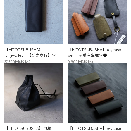
【HITOTSUBUSHA】
【HITOTSUBUSHA】keycase
longwallet 【即売商品】▽
bell ※受注生産▽●
27,500円(税込)
9,900円(税込)
【HITOTSUBUSHA】巾着
【HITOTSUBUSHA】keycase