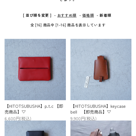
プライバシーポリシー
[ 並び順を変更 ]
-
おすすめ順
-
価格順
-
新着順
特定商取引法について
全 [16] 商品中 [1-16] 商品を表示しています
お問い合わせ
【HITOTSUBUSHA】p.t.c 【即
【HITOTSUBUSHA】keycase
売商品】▽
bell 【即売商品】▽
6,600円(税込)
9,900円(税込)