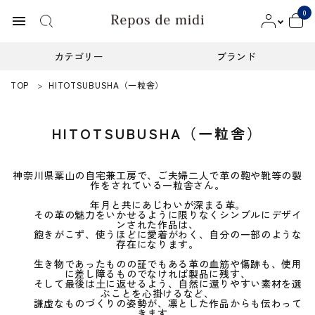
0
menu
カテゴリー
ブランド
TOP
HITOTSUBUSHA（一粒舎）
ACCOUNT MENU
ようこそ ゲスト 様
HITOTSUBUSHA（一粒舎）
meeting_room
person
ログイン
新規会員登録
神奈川県葉山の自宅兼工房で、ご夫婦二人で革の鞄や靴等の製
カテゴリー
作をされている一粒舎さん。
年月と共にあじわいが深まる革。
その革の魅力をいかせるように限りなくシンプルにデザイ
ブランド
ンされた作品は、
飽きがこず、使うほどに愛着がわく、自分の一部のような
存在になります。
インフォメーション
生き物であったものの証でもある革の血筋や傷跡も、使用
に差し障るものでなければ製品に残す、
そして最後は土に返せるよう、自然に還りやすい素材を選
お知らせ
ぶことを心掛けるなど、
謙虚なものづくりの姿勢が、凛とした作品からも伝わって
ご利用ガイド
きます。