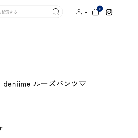
0
ッグ
クツ／スリッパ
キンケア／洗剤
その他
染工
MITTAN
HITOTSUBUSHA
me】deniime ルーズパンツ▽
新見本工場
古橋職布
saredo -されど-
西口靴下
000（トリプル・オゥ）
よつめ染布舎
す