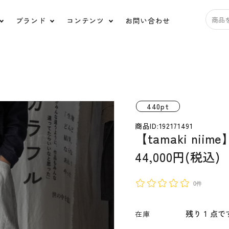
ブランド
コンテンツ
お問い合わせ
アクセサリー
バ
道具
日用品
ス
440pt
商品ID:192171491
HUIS.
うなぎの寝床
tamaki niime
宝島
【tamaki nii
44,000円(税込)
ルポデミディオリジナ
糸と色
ル
0件
Ippo ippo(イッポイッポ)
ko'da-style
ORGANIC GARDEN
HARIO Lampwork
残り 1 点で
在庫
Factory