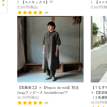
）【ユニセックス】▽
）【ユニ
★
27,500円(税込)
27,500円(
1件
【宝島染工】×【Repos de midi】別注
【うなぎ
2wayワンピース SmokeBrown▽
×【宮田
34,100円(税込)
（３色展
18,700円(
2件