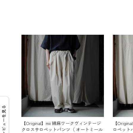
レビューを見る
【Original】mii 綿麻ワークヴィンテージ
【Origi
クロスサロペットパンツ（ オートミール
ロペットパ