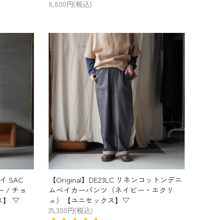
8,800円(税込)
イ SAC
【Original】DE23LC リネンコットンデニ
 / チョ
ムベイカーパンツ（ネイビー・エクリ
ス】 ▽
ュ）【ユニセックス】▽
25,300円(税込)