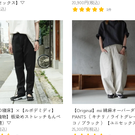
セックス】▽
20,900円(税込)
税込)
1件
の寝床】×【ルポデミディ】
【Original】mii 綿麻オーバーダ
織物】板染めストレッチもんぺ
PANTS（ キナリ / ライトグレー
開）▽
コ / ブラック ）【ユニセック
税込)
25,300円(税込)