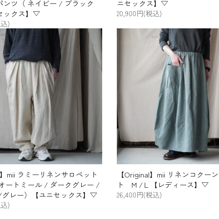
ンツ（ ネイビー / ブラック
ニセックス】▽
セックス】▽
20,900円(税込)
税込)
nal】mii ラミーリネンサロペット
【Original】mii リネンコク
オートミール / ダークグレー /
ト M /Ｌ【レディース】▽
 /グレー）【ユニセックス】▽
26,400円(税込)
税込)