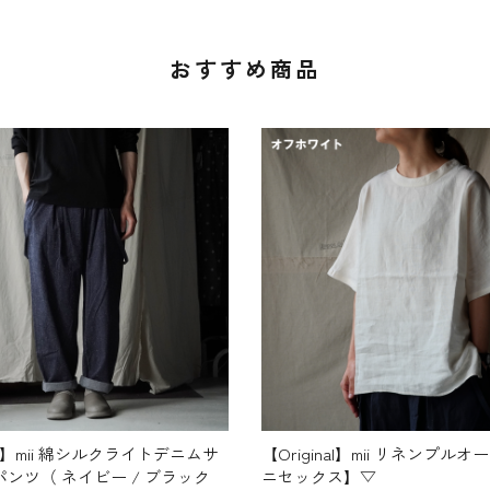
おすすめ商品
nal】mii 綿シルクライトデニムサ
【Original】mii リネンプル
ンツ（ ネイビー / ブラック
ニセックス】▽