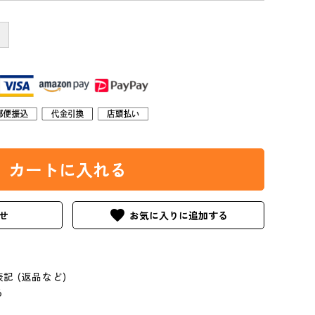
古谷製陶所（信楽焼）
シモヤユミコ
＋
woodpecker
松野屋
松茶商店
地の塩社
カートに入れる
favorite
せ
記 (返品など)
る