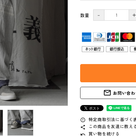
宮田織物
田中帽子店
－
数量
かもしか道具店
TOJIKI
(トウジキト
TONYA
ンヤ)
工房アイザワ
雅竹
naiad（ナイアード）
ボディクレイ
mail_outline
お問い合わ
特定商取引法に基づく表
error_outline
この商品を友達に教え
share
買い物を続ける
undo