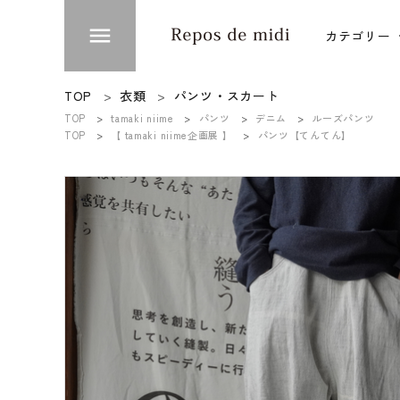
menu
カテゴリー
ACCOUNT MENU
TOP
衣類
パンツ・スカート
ようこそ ゲスト 様
TOP
tamaki niime
パンツ
デニム
ルーズパンツ
衣類
TOP
【 tamaki niime企画展 】
パンツ【てんてん】
meeting_room
person
ログイン
新規会員登録
台所
カテゴリー
ブランド
インフォメーション
お知らせ
ご利用ガイド