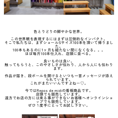
色とりどりの鮮やかな世界。
この世界観を表現するにはまずは圧倒的なインパクト。
そこで私たちは、まずショールSサイズ100本を頂いて帰りまし
た。
100本もあるのに1ヶ月も経たない間になくなる。。。
ほぼ毎月100本仕入れ、店頭に並べる。
良いものは良い。
触ってもらうと、このやさしさが伝わり、人から人にも伝わり
ます。
作品が届き、段ボールを開けるといつも一言メッセージが添え
られています。
これがまたいいんですよねー♡。
今ではRepos de midiの看板商品です。
店頭でも販売しています。
遠方でお店の方には来る事ができないお客様へオンラインショ
ップでも販売しています。
ぜひ１度手にとってお試し下さい。