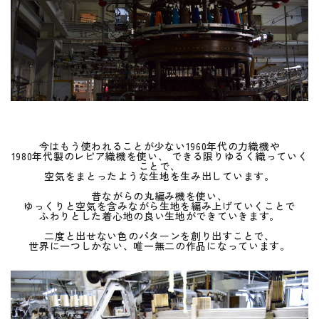
今はもう使われることが少ない1960年代の力織機や
1980年代製のレピア織機を使い、 できる限りゆるく織っていく
ことで、
空気をまとったような生地を生み出しています。
昔ながらの丸編み機を使い、
ゆっくりと空気を含みながら生地を編み上げていくことで
ふわりとした着心地の良い生地ができていきます。
二度と出せない色のパターンを創り出すことで、
世界に一つしかない、唯一無二の作品になっています。