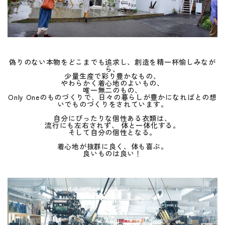
偽りのない本物をどこまでも追求し、創造を精一杯愉しみなが
ら、
少量生産で彩り豊かなもの、
やわらかく着心地のよいもの、
唯一無二のもの、
Only Oneのものづくりで、日々の暮らしが豊かになればとの想
いでものづくりをされています。
自分にぴったりな個性ある衣類は、
流行にも左右されず、 体と一体化する。
そして自分の個性となる。
着心地が抜群に良く、体も喜ぶ。
良いものは良い！