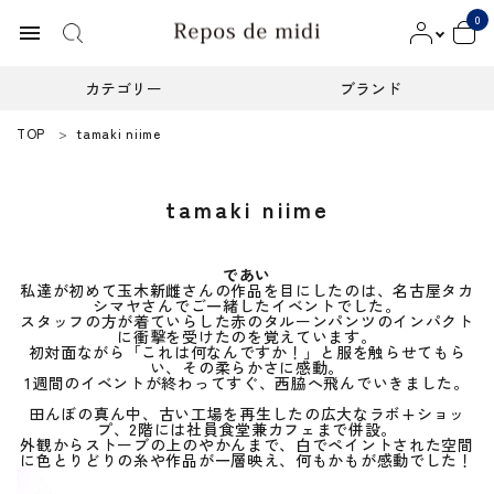
0
menu
カテゴリー
ブランド
TOP
tamaki niime
ACCOUNT MENU
ようこそ ゲスト 様
tamaki niime
meeting_room
person
ログイン
新規会員登録
であい
カテゴリー
私達が初めて玉木新雌さんの作品を目にしたのは、名古屋タカ
シマヤさんでご一緒したイベントでした。
スタッフの方が着ていらした赤のタルーンパンツのインパクト
に衝撃を受けたのを覚えています。
ブランド
初対面ながら「これは何なんですか！」と服を触らせてもら
い、その柔らかさに感動。
1週間のイベントが終わってすぐ、西脇へ飛んでいきました。
インフォメーション
田んぼの真ん中、古い工場を再生したの広大なラボ+ショッ
プ、2階には社員食堂兼カフェまで併設。
外観からストーブの上のやかんまで、白でペイントされた空間
お知らせ
に色とりどりの糸や作品が一層映え、何もかもが感動でした！
ご利用ガイド