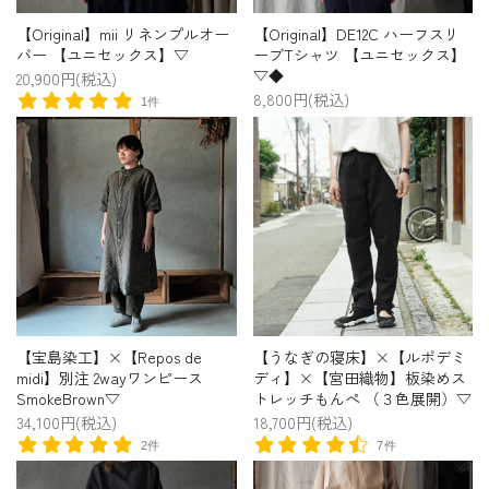
【Original】mii リネンプルオー
【Original】DE12C ハーフスリ
バー 【ユニセックス】▽
ーブTシャツ 【ユニセックス】
▽◆
20,900円(税込)
8,800円(税込)
1件
【宝島染工】×【Repos de
【うなぎの寝床】×【ルポデミ
midi】別注 2wayワンピース
ディ】×【宮田織物】板染めス
SmokeBrown▽
トレッチもんぺ （３色展開）▽
34,100円(税込)
18,700円(税込)
2件
7件