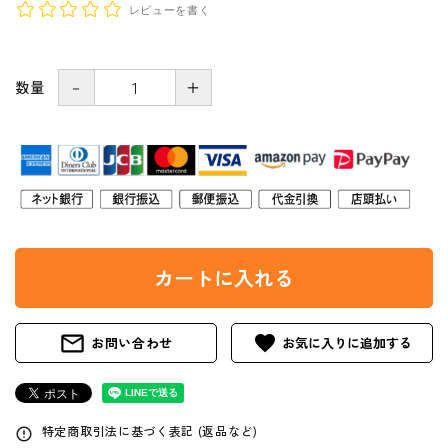
レビューを書く
－
＋
数量
カートに入れる
mail_outline
favorite
お問い合わせ
特定商取引法に基づく表記 (返品など)
error_outline