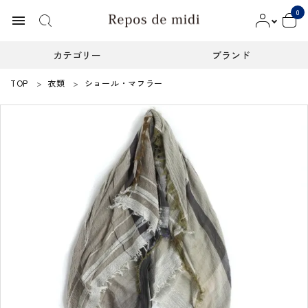
0
menu
カテゴリー
ブランド
TOP
衣類
ショール・マフラー
ACCOUNT MENU
ようこそ ゲスト 様
meeting_room
person
ログイン
新規会員登録
カテゴリー
ブランド
インフォメーション
お知らせ
ご利用ガイド