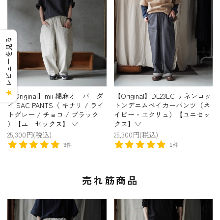
レビューを見る
★
【Original】mii 綿麻オーバーダ
【Original】DE23LC リネンコッ
イ SAC PANTS（ キナリ / ライ
トンデニムベイカーパンツ（ネ
トグレー / チョコ / ブラック
イビー・エクリュ）【ユニセッ
）【ユニセックス】 ▽
クス】▽
25,300円(税込)
25,300円(税込)
3件
1件
売れ筋商品