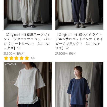
【Original】mii 綿麻ワークヴィ
【Original】mii 綿シルクライト
ンテージクロスサロペットパン
デニムサロペットパンツ（ ネイ
ツ（ オートミール ）【ユニセ
ビー / ブラック ）【ユニセッ
ックス】▽
クス】▽
27,500円(税込)
27,500円(税込)
1件