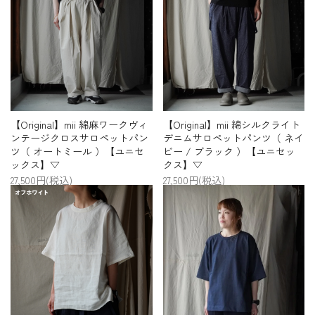
【Original】mii 綿麻ワークヴィ
【Original】mii 綿シルクライト
ンテージクロスサロペットパン
デニムサロペットパンツ（ ネイ
ツ（ オートミール ）【ユニセ
ビー / ブラック ）【ユニセッ
ックス】▽
クス】▽
27,500円(税込)
27,500円(税込)