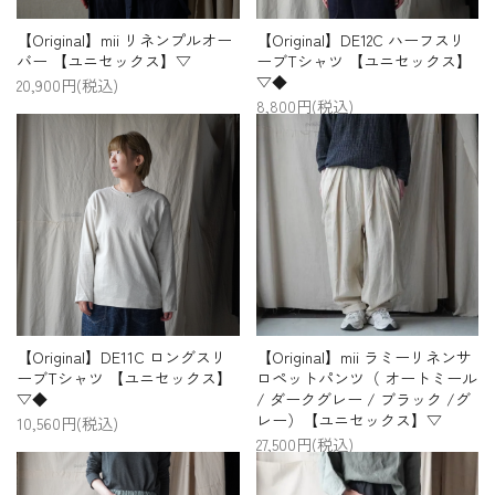
【Original】mii リネンプルオー
【Original】DE12C ハーフスリ
バー 【ユニセックス】▽
ーブTシャツ 【ユニセックス】
▽◆
20,900円(税込)
8,800円(税込)
【Original】DE11C ロングスリ
【Original】mii ラミーリネンサ
ーブTシャツ 【ユニセックス】
ロペットパンツ（ オートミール
▽◆
/ ダークグレー / ブラック /グ
レー）【ユニセックス】▽
10,560円(税込)
27,500円(税込)