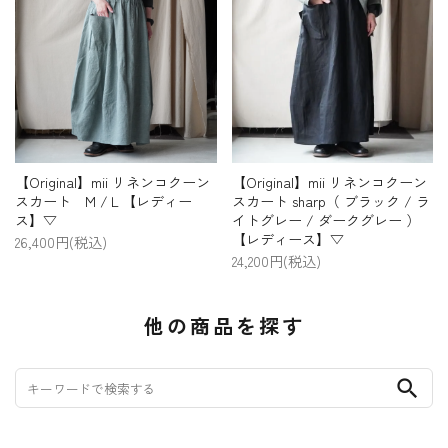
【Original】mii リネンコクーン
【Original】mii リネンコクーン
スカート M /Ｌ【レディー
スカート sharp（ ブラック / ラ
ス】▽
イトグレー / ダークグレー ）
【レディース】▽
26,400円(税込)
24,200円(税込)
他の商品を探す
search