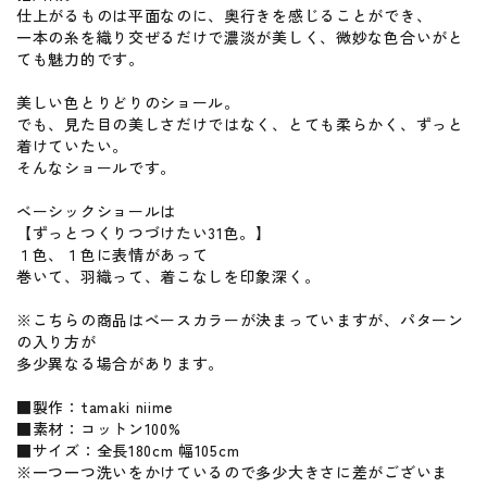
仕上がるものは平面なのに、奥行きを感じることができ、
一本の糸を織り交ぜるだけで濃淡が美しく、微妙な色合いがと
ても魅力的です。
美しい色とりどりのショール。
でも、見た目の美しさだけではなく、とても柔らかく、ずっと
着けていたい。
そんなショールです。
ベーシックショールは
【ずっとつくりつづけたい31色。】
１色、１色に表情があって
巻いて、羽織って、着こなしを印象深く。
※こちらの商品はベースカラーが決まっていますが、パターン
の入り方が
多少異なる場合があります。
■製作：tamaki niime
■素材：コットン100%
■サイズ：全長180cm 幅105cm
※一つ一つ洗いをかけているので多少大きさに差がございま