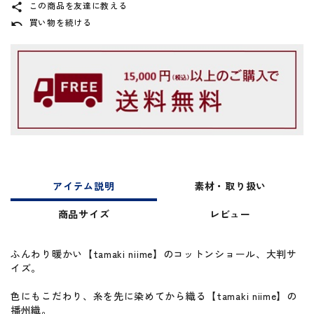
この商品を友達に教える
share
買い物を続ける
undo
アイテム説明
素材・取り扱い
商品サイズ
レビュー
ふんわり暖かい【tamaki niime】のコットンショール、大判サ
イズ。
色にもこだわり、糸を先に染めてから織る【tamaki niime】の
播州織。