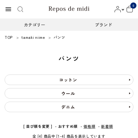
0
menu
カテゴリー
ブランド
TOP
tamaki niime
パンツ
ACCOUNT MENU
ようこそ ゲスト 様
パンツ
meeting_room
person
ログイン
新規会員登録
カテゴリー
コットン
ウール
ブランド
デニム
インフォメーション
お知らせ
[ 並び順を変更 ]
-
おすすめ順
-
価格順
-
新着順
全 [4] 商品中 [1-4] 商品を表示しています
ご利用ガイド