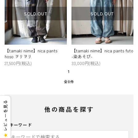
SOLD OUT
SOLD OUT
【tamaki niime】nica pants
【tamaki niime】nica pants futo
hoso ヲリヲリ
-染あそび-
27,500円(税込)
33,000円(税込)
1
全8件
レビューを見る
他の商品を探す
キーワード
★