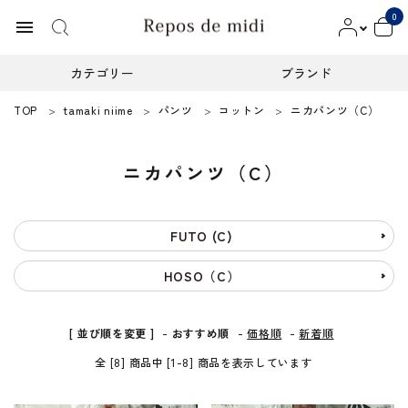
0
menu
カテゴリー
ブランド
TOP
tamaki niime
パンツ
コットン
ニカパンツ（C）
ACCOUNT MENU
ようこそ ゲスト 様
ニカパンツ（C）
meeting_room
person
ログイン
新規会員登録
カテゴリー
FUTO (C)
HOSO（C）
ブランド
インフォメーション
[ 並び順を変更 ]
-
おすすめ順
-
価格順
-
新着順
全 [8] 商品中 [1-8] 商品を表示しています
お知らせ
ご利用ガイド