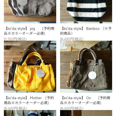
プライバシーポリシー
特定商取引法について
お問い合わせ
【ko'da-style】 pig (予約商
【ko'da-style】 Bamboo （※予
品※カラーオーダー必須)
約商品）
21,780円(税込)
26,620円(税込)
【ko'da-style】 Mother (予約
【ko'da-style】 On (予約商
商品※カラーオーダー必須)
品※カラーオーダー必須)
26,620円(税込)
26,620円(税込)