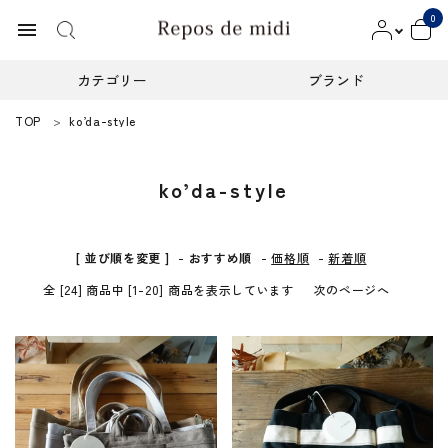
0
menu
カテゴリー
ブランド
TOP
ko’da-style
ACCOUNT MENU
ようこそ ゲスト 様
ko’da-style
meeting_room
person
ログイン
新規会員登録
カテゴリー
[ 並び順を変更 ]
-
おすすめ順
-
価格順
-
新着順
全 [24] 商品中 [1-20] 商品を表示しています
次のページへ
ブランド
インフォメーション
お知らせ
ご利用ガイド