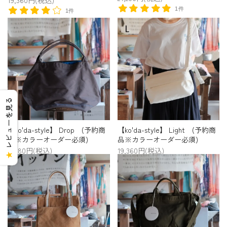
19,360円(税込)
1件
1件
レビューを見る
【ko'da-style】 Drop (予約商
【ko'da-style】 Light (予約商
品※カラーオーダー必須)
品※カラーオーダー必須)
21,780円(税込)
19,360円(税込)
★