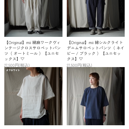
【Original】mii 綿麻ワークヴィ
【Original】mii 綿シルクライト
ンテージクロスサロペットパン
デニムサロペットパンツ（ ネイ
ツ（ オートミール ）【ユニセ
ビー / ブラック ）【ユニセッ
ックス】▽
クス】▽
27,500円(税込)
27,500円(税込)