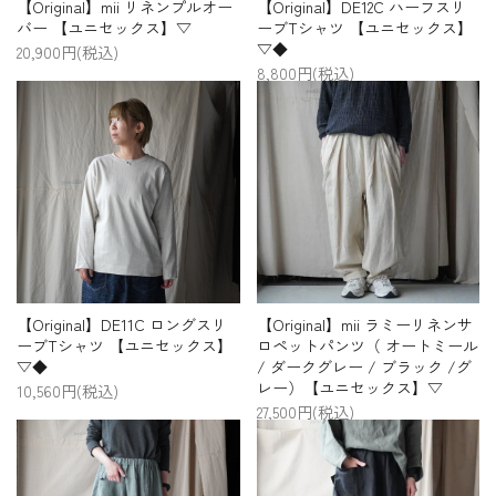
【Original】mii リネンプルオー
【Original】DE12C ハーフスリ
バー 【ユニセックス】▽
ーブTシャツ 【ユニセックス】
▽◆
20,900円(税込)
8,800円(税込)
【Original】DE11C ロングスリ
【Original】mii ラミーリネンサ
ーブTシャツ 【ユニセックス】
ロペットパンツ（ オートミール
▽◆
/ ダークグレー / ブラック /グ
レー）【ユニセックス】▽
10,560円(税込)
27,500円(税込)