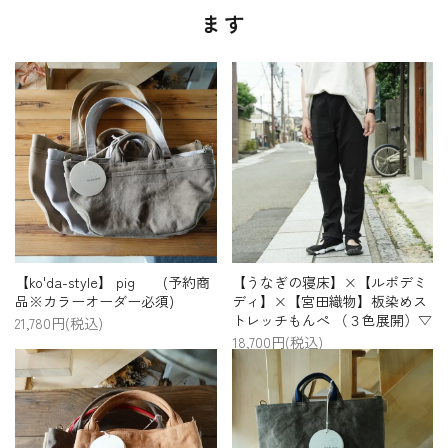
ます
【ko'da-style】 pig (予約商
【うなぎの寝床】×【ルポデミ
品※カラーオーダー必須)
ディ】×【宮田織物】板染めス
トレッチもんぺ （３色展開）▽
21,780円(税込)
18,700円(税込)