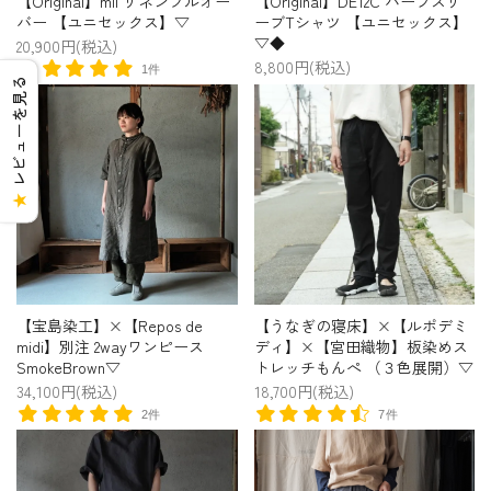
【Original】mii リネンプルオー
【Original】DE12C ハーフスリ
バー 【ユニセックス】▽
ーブTシャツ 【ユニセックス】
▽◆
20,900円(税込)
8,800円(税込)
1件
レビューを見る
★
【宝島染工】×【Repos de
【うなぎの寝床】×【ルポデミ
midi】別注 2wayワンピース
ディ】×【宮田織物】板染めス
SmokeBrown▽
トレッチもんぺ （３色展開）▽
34,100円(税込)
18,700円(税込)
2件
7件