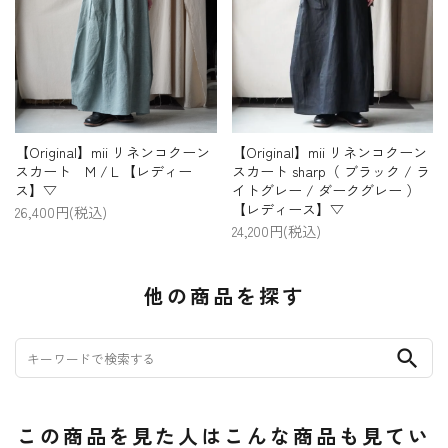
【Original】mii リネンコクーン
【Original】mii リネンコクーン
スカート M /Ｌ【レディー
スカート sharp（ ブラック / ラ
ス】▽
イトグレー / ダークグレー ）
【レディース】▽
26,400円(税込)
24,200円(税込)
他の商品を探す
search
この商品を見た人はこんな商品も見てい