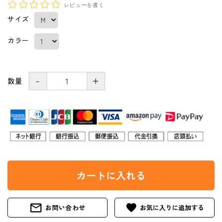
レビューを書く
サイズ
カラー
－
＋
数量
カートに入れる
mail_outline
favorite
お問い合わせ