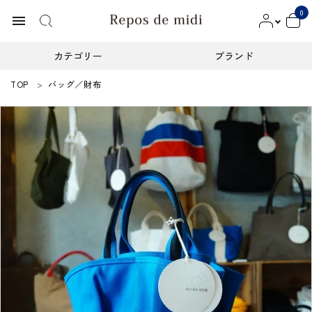
0
menu
カテゴリー
ブランド
TOP
バッグ／財布
ACCOUNT MENU
ようこそ ゲスト 様
meeting_room
person
ログイン
新規会員登録
カテゴリー
ブランド
インフォメーション
お知らせ
ご利用ガイド