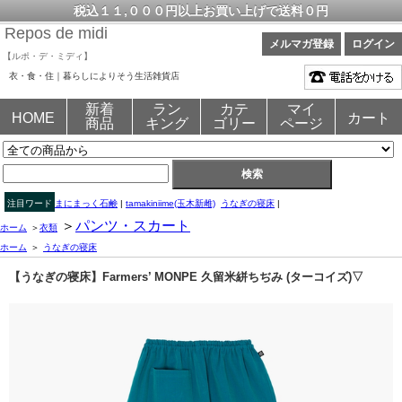
税込１１,０００円以上お買い上げで送料０円
Repos de midi
メルマガ登録
ログイン
【ルポ・デ・ミディ】
衣・食・住｜暮らしによりそう生活雑貨店
新着
ラン
カテ
マイ
HOME
カート
商品
キング
ゴリー
ページ
注目ワード
まにまっく石鹸
|
tamakiniime(玉木新雌)
うなぎの寝床
|
＞
パンツ・スカート
ホーム
＞
衣類
ホーム
＞
うなぎの寝床
【うなぎの寝床】Farmers’ MONPE 久留米絣ちぢみ (ターコイズ)▽