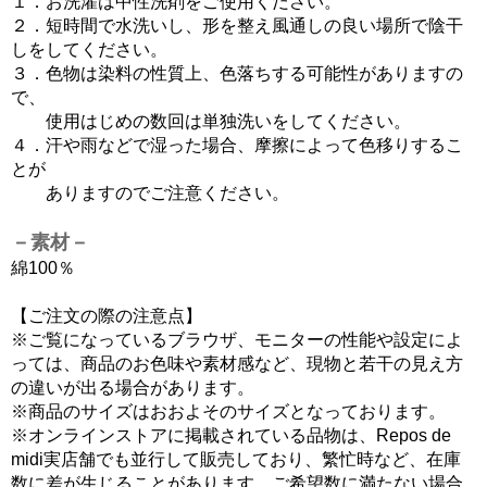
１．お洗濯は中性洗剤をご使用ください。
２．短時間で水洗いし、形を整え風通しの良い場所で陰干
しをしてください。
３．色物は染料の性質上、色落ちする可能性がありますの
で、
使用はじめの数回は単独洗いをしてください。
４．汗や雨などで湿った場合、摩擦によって色移りするこ
とが
ありますのでご注意ください。
－素材－
綿100％
【ご注文の際の注意点】
※ご覧になっているブラウザ、モニターの性能や設定によ
っては、商品のお色味や素材感など、現物と若干の見え方
の違いが出る場合があります。
※商品のサイズはおおよそのサイズとなっております。
※オンラインストアに掲載されている品物は、Repos de
midi実店舗でも並行して販売しており、繁忙時など、在庫
数に差が生じることがあります。ご希望数に満たない場合