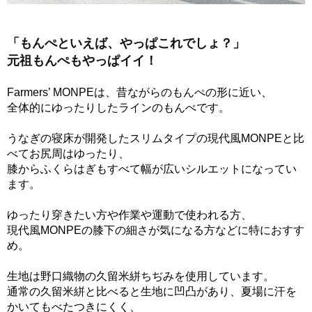
「もんぺといえば、やっぱこれでしょ？」
元祖もんぺもやっぱイイ！
Farmers’ MONPEは、昔ながらのもんぺの形に近い、
全体的にゆったりしたラインのもんぺです。
うなぎの寝床が開発したスリムタイプの現代風MONPEと比
べてお尻周はゆったり、
膝からふくらはぎもすべて幅が広いシルエットになってい
ます。
ゆったり穿きたい方や作業や運動で使われる方、
現代風MONPEの膝下の細さが気になる方などに特におすす
め。
生地は野口織物の久留米絣ちぢみを使用しています。
通常の久留米絣と比べると生地に凹凸があり、夏場に汗を
かいてもべたつきにくく、