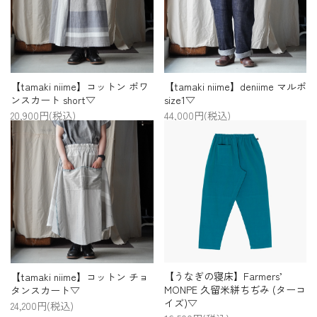
【tamaki niime】コットン ポワ
【tamaki niime】deniime マルポ
ンスカート short▽
size1▽
20,900円(税込)
44,000円(税込)
【うなぎの寝床】Farmers’
【tamaki niime】コットン チョ
MONPE 久留米絣ちぢみ (ターコ
タンスカート▽
イズ)▽
24,200円(税込)