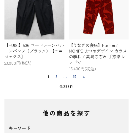
【HUIS.】506 コードレーンバル
【うなぎの寝床】Farmers’
ーンパンツ（ブラック）【ユニ
MONPE よつめデザイン カラス
セックス】
の群れ / 高島ちぢみ 手捺染 レ
ッド▽
23,980円(税込)
15,400円(税込)
1
2
…
15
>
全298件
他の商品を探す
キーワード