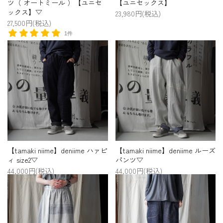
ツ（ オートミール ）【ユニセ
【ユニセックス】
ックス】▽
23,980円(税込)
27,500円(税込)
1件
【tamaki niime】deniime ハァピ
【tamaki niime】deniime ルーズ
ィ size2▽
パンツ▽
44,000円(税込)
44,000円(税込)