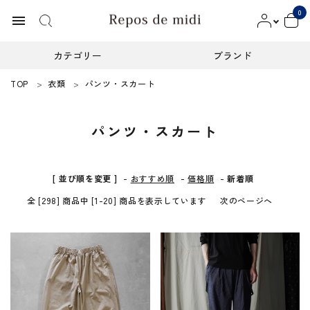
0
menu
カテゴリー
ブランド
TOP
衣類
パンツ・スカート
ACCOUNT MENU
ようこそ ゲスト 様
パンツ・スカート
meeting_room
person
ログイン
新規会員登録
カテゴリー
[ 並び順を変更 ]
-
おすすめ順
-
価格順
-
新着順
全 [298] 商品中 [1-20] 商品を表示しています
次のページへ
ブランド
インフォメーション
お知らせ
ご利用ガイド