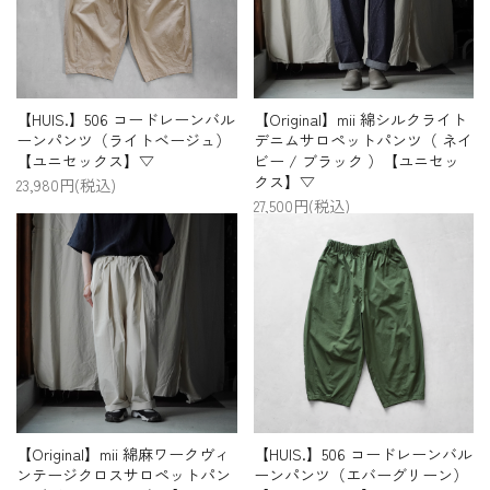
プライバシーポリシー
特定商取引法について
お問い合わせ
【HUIS.】506 コードレーンバル
【Original】mii 綿シルクライト
ーンパンツ（ライトベージュ）
デニムサロペットパンツ（ ネイ
【ユニセックス】▽
ビー / ブラック ）【ユニセッ
クス】▽
23,980円(税込)
27,500円(税込)
【Original】mii 綿麻ワークヴィ
【HUIS.】506 コードレーンバル
ンテージクロスサロペットパン
ーンパンツ（エバーグリーン）