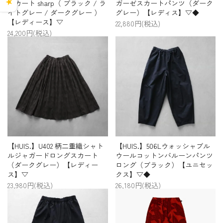
スカート sharp（ ブラック / ラ
ガーゼスカートパンツ（ダーク
★
イトグレー / ダークグレー ）
グレー）【レディス】▽◆
【レディース】▽
22,880円(税込)
24,200円(税込)
【HUIS.】U402 柄二重織シャト
【HUIS.】506Lウォッシャブル
ルジャガードロングスカート
ウールコットンバルーンパンツ
（ダークグレー）【レディー
ロング（ブラック）【ユニセッ
ス】▽
クス】▽◆
23,980円(税込)
26,180円(税込)