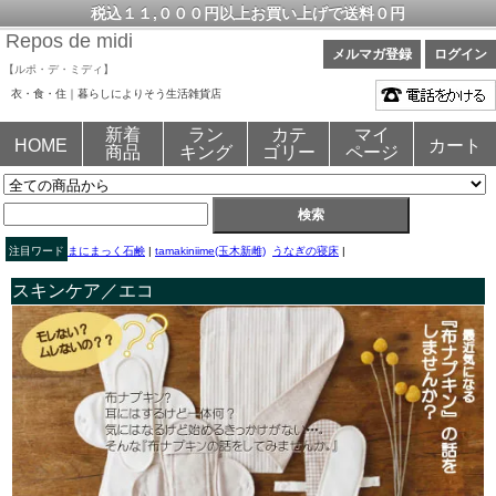
税込１１,０００円以上お買い上げで送料０円
Repos de midi
メルマガ登録
ログイン
【ルポ・デ・ミディ】
衣・食・住｜暮らしによりそう生活雑貨店
新着
ラン
カテ
マイ
HOME
カート
商品
キング
ゴリー
ページ
注目ワード
まにまっく石鹸
|
tamakiniime(玉木新雌)
うなぎの寝床
|
スキンケア／エコ