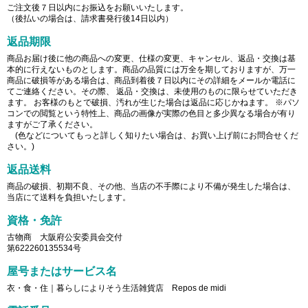
ご注文後７日以内にお振込をお願いいたします。
（後払いの場合は、請求書発行後14日以内）
返品期限
商品お届け後に他の商品への変更、仕様の変更、キャンセル、返品・交換は基
本的に行えないものとします。商品の品質には万全を期しておりますが、万一
商品に破損等がある場合は、商品到着後７日以内にその詳細をメールか電話に
てご連絡ください。その際、 返品・交換は、未使用のものに限らせていただき
ます。 お客様のもとで破損、汚れが生じた場合は返品に応じかねます。 ※パソ
コンでの閲覧という特性上、商品の画像が実際の色目と多少異なる場合が有り
ますがご了承ください。
(色などについてもっと詳しく知りたい場合は、お買い上げ前にお問合せくだ
さい。)
返品送料
商品の破損、初期不良、その他、当店の不手際により不備が発生した場合は、
当店にて送料を負担いたします。
資格・免許
古物商 大阪府公安委員会交付
第622260135534号
屋号またはサービス名
衣・食・住｜暮らしによりそう生活雑貨店 Repos de midi