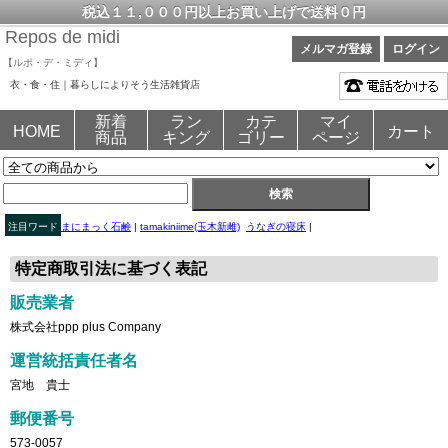
税込１１,０００円以上お買い上げで送料０円
Repos de midi
メルマガ登録
ログイン
【ルポ・デ・ミディ】
衣・食・住｜暮らしによりそう生活雑貨店
新着
ラン
カテ
マイ
HOME
カート
商品
キング
ゴリー
ページ
注目ワード
まにまっく石鹸
|
tamakiniime(玉木新雌)
うなぎの寝床
|
特定商取引法に基づく表記
販売業者
株式会社ppp plus Company
運営統括責任者名
宮地 貴士
郵便番号
573-0057