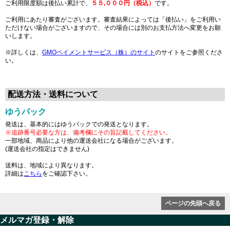
ご利用限度額は後払い累計で、
５５,０００円（税込）
です。
ご利用にあたり審査がございます。審査結果によっては「後払い」をご利用い
ただけない場合がございますので、その場合には別のお支払方法へ変更をお願
いします。
※詳しくは、
GMOペイメントサービス（株）のサイト
のサイトをご参照くださ
い。
配送方法・送料について
ゆうパック
発送は、基本的にはゆうパックでの発送となります。
※追跡番号必要な方は、備考欄にその旨記載してください。
一部地域、商品により他の運送会社になる場合がございます。
(運送会社の指定はできません)
送料は、地域により異なります。
詳細は
こちら
をご確認下さい。
ページの先頭へ戻る
メルマガ登録・解除