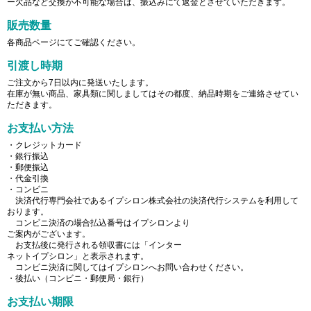
ー欠品など交換が不可能な場合は、振込みにて返金とさせていただきます。
販売数量
各商品ページにてご確認ください。
引渡し時期
ご注文から7日以内に発送いたします。
在庫が無い商品、家具類に関しましてはその都度、納品時期をご連絡させてい
ただきます。
お支払い方法
・クレジットカード
・銀行振込
・郵便振込
・代金引換
・コンビニ
決済代行専門会社であるイプシロン株式会社の決済代行システムを利用して
おります。
コンビニ決済の場合払込番号はイプシロンより
ご案内がございます。
お支払後に発行される領収書には「インター
ネットイプシロン」と表示されます。
コンビニ決済に関してはイプシロンへお問い合わせください。
・後払い（コンビニ・郵便局・銀行）
お支払い期限