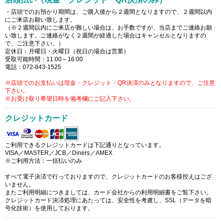
・店頭でのお預かり期間は、ご購入後から２週間となりますので、２週間以内
にご来店お願い致します。
（※２週間以内にご来店が難しい場合は、お手数ですが、当店までご連絡お願
い致します。ご連絡がなく２週間が経過した場合はキャンセルとなりますの
で、ご注意下さい。）
定休日：月曜日・火曜日（祝日の場合は営業）
受取可能時間：11:00～16:00
電話：072-843-1525
※店頭でのお支払いは現金・クレジット・QR決済のみとなりますので、ご注意
下さい。
※お受け取り希望日時を備考欄にご記入下さい。
クレジットカード
ご利用できるクレジットカードは下記通りとなっています。
VISA／MASTER／JCB／Diners／AMEX
※ご利用方法：一括払いのみ
すべて電子決済で行っておりますので、クレジットカードのお客様控えはござ
いません。
またご利用明細につきましては、カード会社からの利用明細書をご覧下さい。
クレジットカード決済処理にあたっては、安全性を考慮し、SSL（データを暗
号化技術）を使用しております。