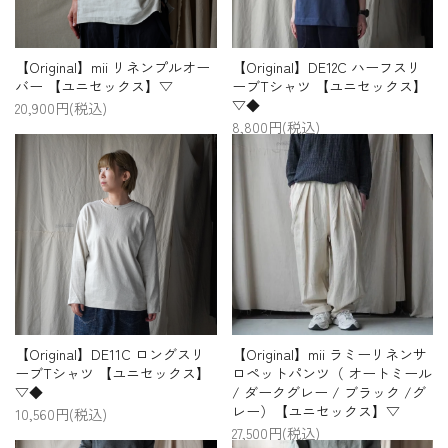
【Original】mii リネンプルオー
【Original】DE12C ハーフスリ
バー 【ユニセックス】▽
ーブTシャツ 【ユニセックス】
▽◆
20,900円(税込)
8,800円(税込)
【Original】DE11C ロングスリ
【Original】mii ラミーリネンサ
ーブTシャツ 【ユニセックス】
ロペットパンツ（ オートミール
▽◆
/ ダークグレー / ブラック /グ
レー）【ユニセックス】▽
10,560円(税込)
27,500円(税込)