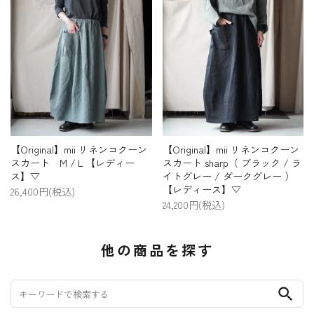
【Original】mii リネンコクーン
【Original】mii リネンコクーン
スカート M /Ｌ【レディー
スカート sharp（ ブラック / ラ
ス】▽
イトグレー / ダークグレー ）
【レディース】▽
26,400円(税込)
24,200円(税込)
他の商品を探す
search