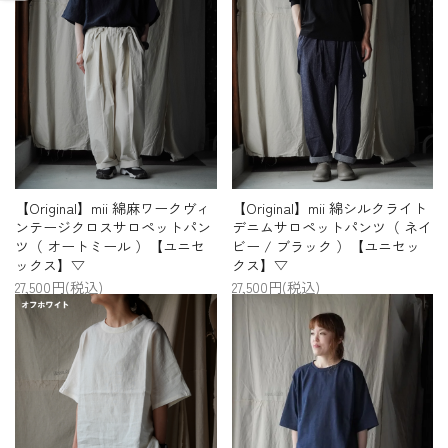
【Original】mii 綿麻ワークヴィ
【Original】mii 綿シルクライト
ンテージクロスサロペットパン
デニムサロペットパンツ（ ネイ
ツ（ オートミール ）【ユニセ
ビー / ブラック ）【ユニセッ
ックス】▽
クス】▽
27,500円(税込)
27,500円(税込)