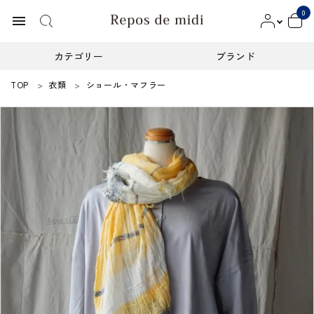
0
menu
カテゴリー
ブランド
TOP
衣類
ショール・マフラー
ACCOUNT MENU
ようこそ ゲスト 様
meeting_room
person
ログイン
新規会員登録
カテゴリー
ブランド
インフォメーション
お知らせ
ご利用ガイド