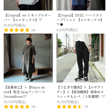
【Original】mii リネンプルオー
【Original】DE12C ハーフスリ
バー 【ユニセックス】▽
ーブTシャツ 【ユニセックス】
▽◆
20,900円(税込)
8,800円(税込)
1件
【宝島染工】×【Repos de
【うなぎの寝床】×【ルポデミ
midi】別注 2wayワンピース
ディ】×【宮田織物】板染めス
SmokeBrown▽
トレッチもんぺ （３色展開）▽
34,100円(税込)
18,700円(税込)
2件
7件