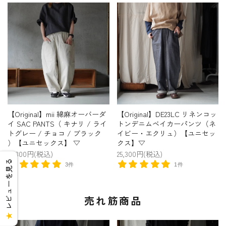
【Original】mii 綿麻オーバーダ
【Original】DE23LC リネンコッ
イ SAC PANTS（ キナリ / ライ
トンデニムベイカーパンツ（ネ
トグレー / チョコ / ブラック
イビー・エクリュ）【ユニセッ
）【ユニセックス】 ▽
クス】▽
25,300円(税込)
25,300円(税込)
レビューを見る
3件
1件
売れ筋商品
★