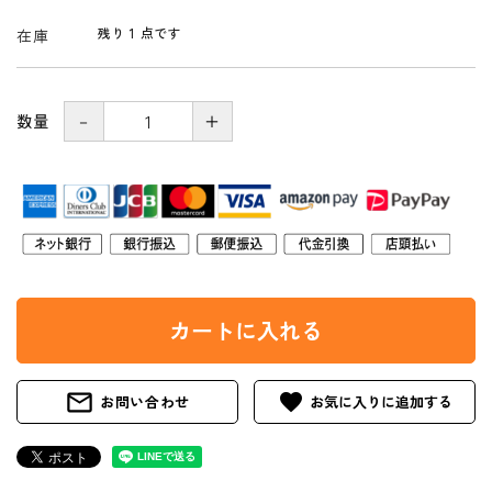
残り 1 点です
在庫
－
＋
数量
カートに入れる
mail_outline
favorite
お問い合わせ