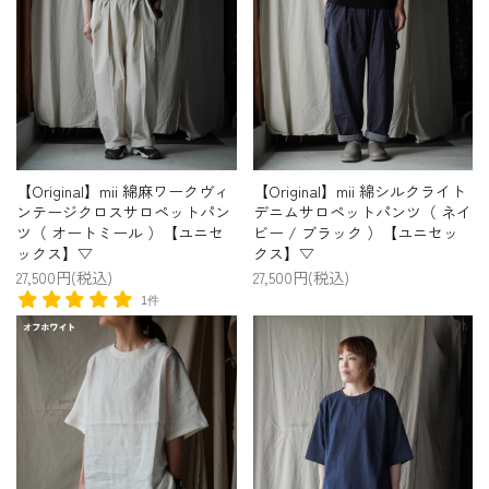
【Original】mii 綿麻ワークヴィ
【Original】mii 綿シルクライト
ンテージクロスサロペットパン
デニムサロペットパンツ（ ネイ
ツ（ オートミール ）【ユニセ
ビー / ブラック ）【ユニセッ
ックス】▽
クス】▽
27,500円(税込)
27,500円(税込)
1件