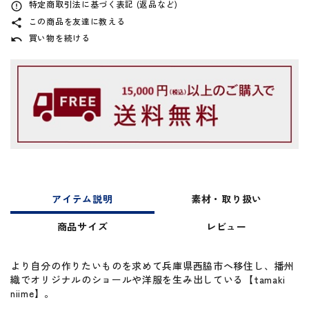
特定商取引法に基づく表記 (返品など)
error_outline
この商品を友達に教える
share
買い物を続ける
undo
アイテム説明
素材・取り扱い
商品サイズ
レビュー
より自分の作りたいものを求めて兵庫県西脇市へ移住し、播州
織でオリジナルのショールや洋服を生み出している【tamaki
niime】。