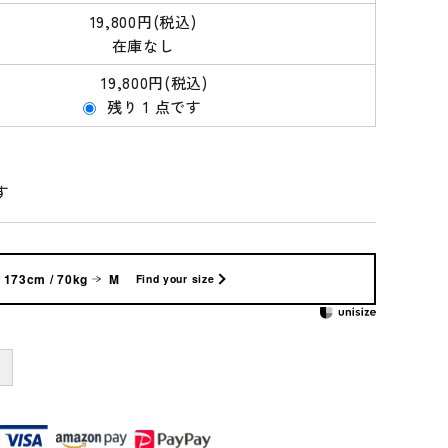
19,800円(税込)
古谷製陶所（信楽焼）
シモヤユミコ
在庫なし
woodpecker
松野屋
19,800円(税込)
残り 1 点です
松茶商店
地の塩社
す
173cm / 70kg
M
Find your size
＋