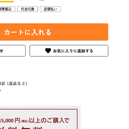
カートに入れる
favorite
せ
記 (返品など)
る