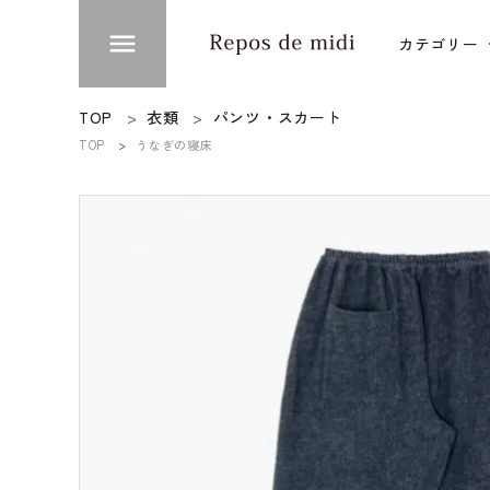
menu
カテゴリー
ACCOUNT MENU
TOP
衣類
パンツ・スカート
ようこそ ゲスト 様
TOP
うなぎの寝床
衣類
meeting_room
person
ログイン
新規会員登録
台所
カテゴリー
ブランド
インフォメーション
お知らせ
ご利用ガイド