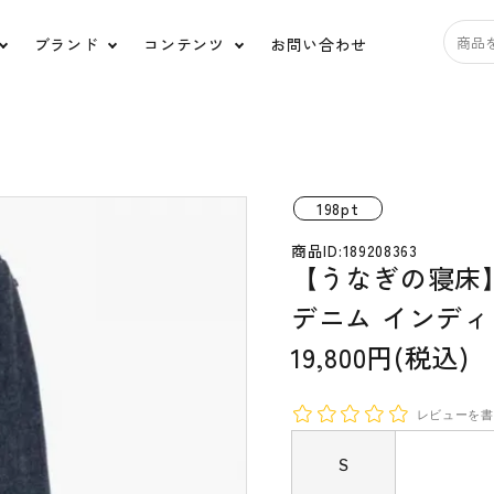
ブランド
コンテンツ
お問い合わせ
アクセサリー
バ
道具
日用品
ス
198pt
商品ID:189208363
【うなぎの寝床】F
HUIS.
うなぎの寝床
tamaki niime
宝島
デニム インディ
ルポデミディオリジナ
糸と色
19,800円(税込)
ル
Ippo ippo(イッポイッポ)
ko'da-style
レビューを書
ORGANIC GARDEN
HARIO Lampwork
Ｓ
Factory