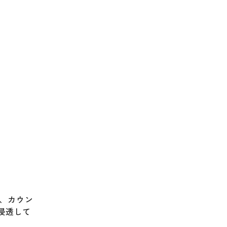
れ、カウン
浸透して