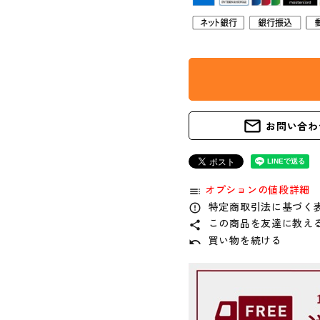
mail_outline
お問い合わ
オプションの値段詳細
toc
特定商取引法に基づく表
error_outline
この商品を友達に教え
share
買い物を続ける
undo