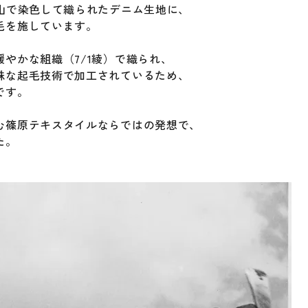
山で染色して織られたデニム生地に、
毛を施しています。
やかな組織（7/1綾）で織られ、
殊な起毛技術で加工されているため、
です。
む篠原テキスタイルならではの発想で、
た。