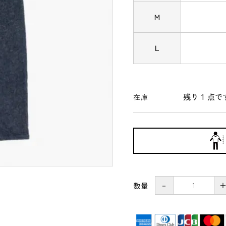
宮田織物
田中帽子店
Ｍ
かもしか道具店
TOJIKI
(トウジキト
TONYA
ンヤ)
Ｌ
工房アイザワ
雅竹
naiad（ナイアード）
ボディクレイ
残り 1 点で
在庫
－
数量