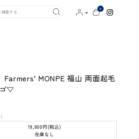
0
ッグ
クツ／スリッパ
キンケア／洗剤
その他
armers’ MONPE 福山 両面起毛
染工
MITTAN
HITOTSUBUSHA
ゴ▽
新見本工場
古橋職布
saredo -されど-
西口靴下
く
19,800円(税込)
000（トリプル・オゥ）
よつめ染布舎
在庫なし