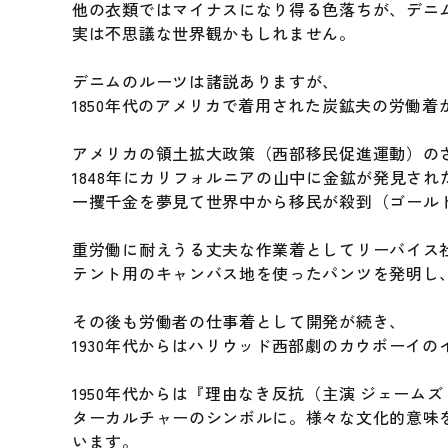
他の衣類ではマイナスになり得る色落ちが、デニ
実は不思議な世界観かもしれません。
デニムのルーツは諸説ありますが、
1850年代のアメリカで着用された炭鉱夫の労働
アメリカの領土拡大政策（西部移民促進運動）の
1848年にカリフォルニアの山中に金鉱が発見さ
一攫千金を夢見て世界中から移民が殺到（ゴール
重労働に耐えうる丈夫な作業着としてリーバイス
テント用のキャンバス地を使ったパンツを発明し
その後も労働者の仕事着として開発が続き、
1930年代からはハリウッド西部劇のカウボーイの
1950年代からは『理由なき反抗（主演 ジェー
ターカルチャーのシンボルに。様々な文化的意味
います。