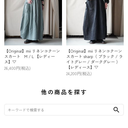
【Original】mii リネンコクーン
【Original】mii リネンコクーン
スカート M /Ｌ【レディー
スカート sharp（ ブラック / ラ
ス】▽
イトグレー / ダークグレー ）
【レディース】▽
26,400円(税込)
24,200円(税込)
他の商品を探す
search