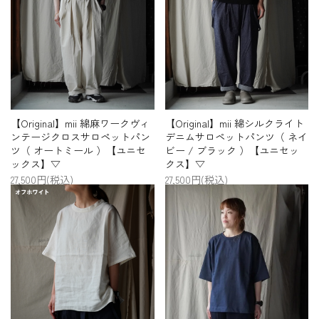
【Original】mii 綿麻ワークヴィ
【Original】mii 綿シルクライト
ンテージクロスサロペットパン
デニムサロペットパンツ（ ネイ
ツ（ オートミール ）【ユニセ
ビー / ブラック ）【ユニセッ
ックス】▽
クス】▽
27,500円(税込)
27,500円(税込)