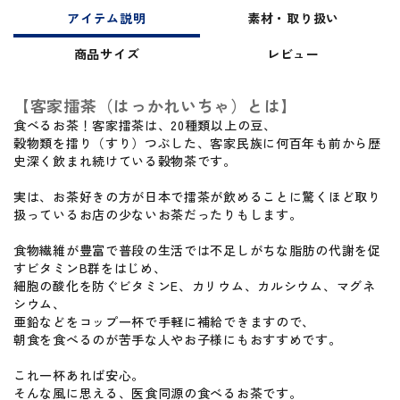
アイテム説明
素材・取り扱い
商品サイズ
レビュー
【客家擂茶（はっかれいちゃ）とは】
食べるお茶！客家擂茶は、20種類以上の豆、
穀物類を擂り（すり）つぶした、客家民族に何百年も前から歴
史深く飲まれ続けている穀物茶です。
実は、お茶好きの方が日本で擂茶が飲めることに驚くほど取り
扱っているお店の少ないお茶だったりもします。
食物繊維が豊富で普段の生活では不足しがちな脂肪の代謝を促
すビタミンB群をはじめ、
細胞の酸化を防ぐビタミンE、カリウム、カルシウム、マグネ
シウム、
亜鉛などをコップ一杯で手軽に補給できますので、
朝食を食べるのが苦手な人やお子様にもおすすめです。
これ一杯あれば安心。
そんな風に思える、医食同源の食べるお茶です。