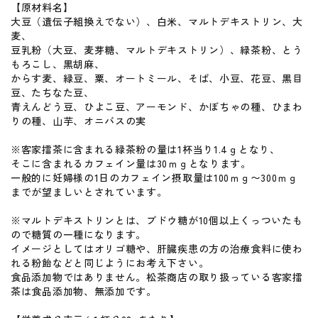
【原材料名】
大豆（遺伝子組換えでない）、白米、マルトデキストリン、大
麦、
豆乳粉（大豆、麦芽糖、マルトデキストリン）、緑茶粉、とう
もろこし、黒胡麻、
からす麦、緑豆、粟、オートミール、そば、小豆、花豆、黒目
豆、たちなた豆、
青えんどう豆、ひよこ豆、アーモンド、かぼちゃの種、ひまわ
りの種、山芋、オニバスの実
※客家擂茶に含まれる緑茶粉の量は1杯当り1.4ｇとなり、
そこに含まれるカフェイン量は30ｍｇとなります。
一般的に妊婦様の1日のカフェイン摂取量は100ｍｇ〜300ｍｇ
までが望ましいとされています。
※マルトデキストリンとは、ブドウ糖が10個以上くっついたも
ので糖質の一種になります。
イメージとしてはオリゴ糖や、肝臓疾患の方の治療食料に使わ
れる粉飴などと同じようにお考え下さい。
食品添加物ではありません。松茶商店の取り扱っている客家擂
茶は食品添加物、無添加です。