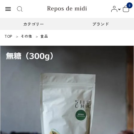
0
menu
カテゴリー
ブランド
TOP
その他
食品
ACCOUNT MENU
ようこそ ゲスト 様
meeting_room
person
ログイン
新規会員登録
カテゴリー
ブランド
インフォメーション
お知らせ
ご利用ガイド