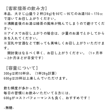
【客家擂茶の飲み方】
本品、大さじ山盛り２杯(28g)を90℃～95℃のお湯150～170㏄
で溶いてお召し上がりください。
※沸騰直後のお湯は緑茶の風味が飛んでしまうので避けてくだ
さい。
※アイスでお召し上がりの場合は、少量のお湯でとかしてから
氷を入れてください。
※豆乳や甘酒などで割っても美味しくお召し上がりいただけま
す。
開封後はなるべく早く、お召し上がりください。（1ヶ月半
～2か月ほどが目安です）
【容量について】
300gは約10杯分。（1杯28g計算）
600gは20杯以上楽しんでいただけます。
飲む頻度が多かったり、
毎日の習慣にお飲みいただいてる方には、
600gがコストパフォーマンスも良く、おすすめです！
-無糖-