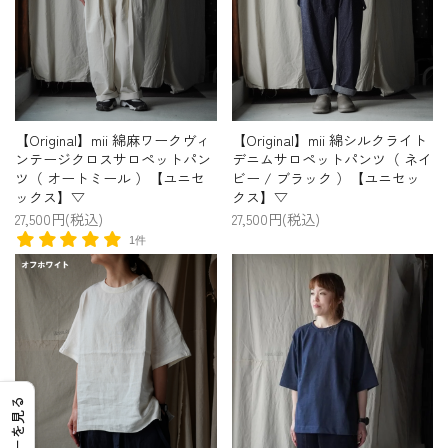
【Original】mii 綿麻ワークヴィ
【Original】mii 綿シルクライト
ンテージクロスサロペットパン
デニムサロペットパンツ（ ネイ
ツ（ オートミール ）【ユニセ
ビー / ブラック ）【ユニセッ
ックス】▽
クス】▽
27,500円(税込)
27,500円(税込)
1件
レビューを見る