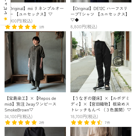
【Original】mii リネンプルオー
【Original】DE12C ハーフスリ
バー 【ユニセックス】▽
ーブTシャツ 【ユニセックス】
★
▽◆
20,900円(税込)
8,800円(税込)
1件
【宝島染工】×【Repos de
【うなぎの寝床】×【ルポデミ
midi】別注 2wayワンピース
ディ】×【宮田織物】板染めス
SmokeBrown▽
トレッチもんぺ （３色展開）▽
34,100円(税込)
18,700円(税込)
2件
7件