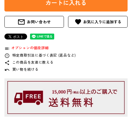
カートに入れる
mail_outline
favorite
お問い合わせ
オプションの値段詳細
toc
特定商取引法に基づく表記 (返品など)
error_outline
この商品を友達に教える
share
買い物を続ける
undo