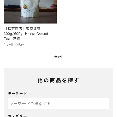
プライバシーポリシー
特定商取引法について
お問い合わせ
【松茶商店】客家擂茶
300g/600g -Hakka Ground
Tea- 無糖
1,674円(税込)
全1件
他の商品を探す
キーワード
カテゴリー