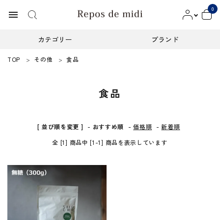
0
menu
カテゴリー
ブランド
TOP
その他
食品
ACCOUNT MENU
ようこそ ゲスト 様
食品
meeting_room
person
ログイン
新規会員登録
カテゴリー
[ 並び順を変更 ]
-
おすすめ順
-
価格順
-
新着順
全 [1] 商品中 [1-1] 商品を表示しています
ブランド
インフォメーション
お知らせ
ご利用ガイド