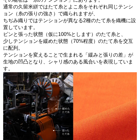
通常の久留米絣ではたて糸とよこ糸をそれぞれ同じテンシ
ョン（糸の張りの強さ）で織られますが、
ちぢみ織りではテンションが異なる2種のたて糸を織機に設
置しています。
ピンと張った状態（仮に100%とします）のたて糸と、
少しテンションを緩めた状態（70%程度）のたて糸を交互
に配列。
テンションを変えることで生まれる「緩みと張りの差」が
生地の凹凸となり、シャリ感のある風合いを表現していま
す。