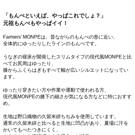
「もんぺといえば、やっぱこれでしょ？」
元祖もんぺもやっぱイイ！
Farmers’ MONPEは、昔ながらのもんぺの形に近い、
全体的にゆったりしたラインのもんぺです。
うなぎの寝床が開発したスリムタイプの現代風MONPEと比
べてお尻周はゆったり、
膝からふくらはぎもすべて幅が広いシルエットになってい
ます。
ゆったり穿きたい方や作業や運動で使われる方、
現代風MONPEの膝下の細さが気になる方などに特におすす
め。
生地は野口織物の久留米絣ちぢみを使用しています。
通常の久留米絣と比べると生地に凹凸があり、夏場に汗を
かいてもべたつきにくく、