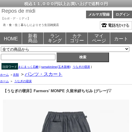
税込１１,０００円以上お買い上げで送料０円
Repos de midi
メルマガ登録
ログイン
【ルポ・デ・ミディ】
衣・食・住｜暮らしによりそう生活雑貨店
新着
ラン
カテ
マイ
HOME
カート
商品
キング
ゴリー
ページ
注目ワード
まにまっく石鹸
|
tamakiniime(玉木新雌)
うなぎの寝床
|
＞
パンツ・スカート
ホーム
＞
衣類
ホーム
＞
うなぎの寝床
【うなぎの寝床】Farmers’ MONPE 久留米絣ちぢみ (グレー)▽