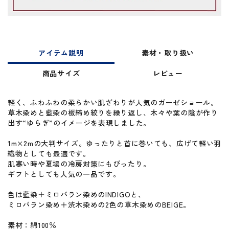
アイテム説明
素材・取り扱い
商品サイズ
レビュー
軽く、ふわふわの柔らかい肌ざわりが人気のガーゼショール。
草木染めと藍染の板締め絞りを繰り返し、木々や葉の陰が作り
出す“ゆらぎ”のイメージを表現しました。
1m×2mの大判サイズ。ゆったりと首に巻いても、広げて軽い羽
織物としても最適です。
肌寒い時や夏場の冷房対策にもぴったり。
ギフトとしても人気の一品です。
色は藍染＋ミロバラン染めのINDIGOと、
ミロバラン染め＋渋木染めの2色の草木染めのBEIGE。
素材：綿100％