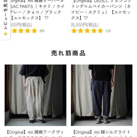
【Original】mii 綿麻オーバーダ
【Original】DE23LC リネンコッ
レビューを見る
イ SAC PANTS（ キナリ / ライ
トンデニムベイカーパンツ（ネ
トグレー / チョコ / ブラック
イビー・エクリュ）【ユニセッ
）【ユニセックス】 ▽
クス】▽
25,300円(税込)
25,300円(税込)
3件
1件
★
売れ筋商品
【Original】mii 綿麻ワークヴィ
【Original】mii 綿シルクライト