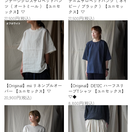
ンテージクロスサロペットパン
デニムサロペットパンツ（ ネイ
ツ（ オートミール ）【ユニセ
ビー / ブラック ）【ユニセッ
ックス】▽
クス】▽
27,500円(税込)
27,500円(税込)
【Original】mii リネンプルオー
【Original】DE12C ハーフスリ
バー 【ユニセックス】▽
ーブTシャツ 【ユニセックス】
▽◆
20,900円(税込)
8,800円(税込)