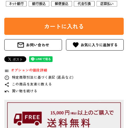
カートに入れる
mail_outline
favorite
お問い合わせ
オプションの値段詳細
toc
特定商取引法に基づく表記 (返品など)
error_outline
この商品を友達に教える
share
買い物を続ける
undo