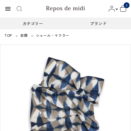
0
menu
カテゴリー
ブランド
TOP
衣類
ショール・マフラー
ACCOUNT MENU
ようこそ ゲスト 様
meeting_room
person
ログイン
新規会員登録
カテゴリー
ブランド
インフォメーション
お知らせ
ご利用ガイド