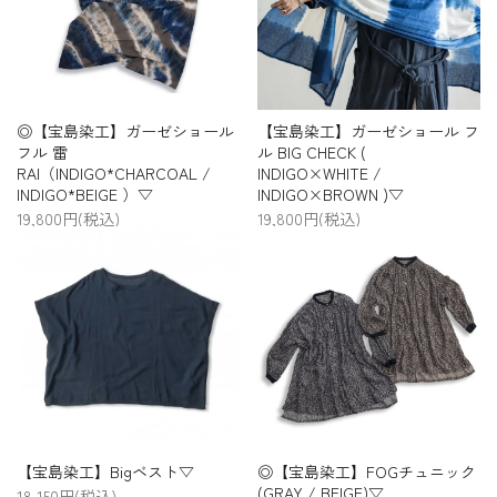
◎【宝島染工】ガーゼショール
【宝島染工】ガーゼショール フ
フル 雷
ル BIG CHECK (
RAI（INDIGO*CHARCOAL /
INDIGO×WHITE /
INDIGO*BEIGE ）▽
INDIGO×BROWN )▽
19,800円(税込)
19,800円(税込)
【宝島染工】Bigベスト▽
◎【宝島染工】FOGチュニック
(GRAY / BEIGE)▽
18,150円(税込)