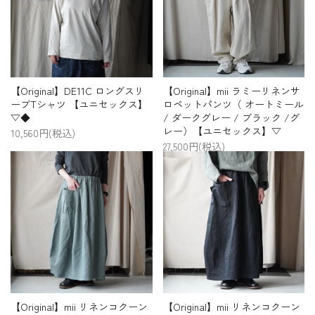
【Original】DE11C ロングスリ
【Original】mii ラミーリネンサ
ーブTシャツ 【ユニセックス】
ロペットパンツ（ オートミール
▽◆
/ ダークグレー / ブラック /グ
レー）【ユニセックス】▽
10,560円(税込)
27,500円(税込)
【Original】mii リネンコクーン
【Original】mii リネンコクーン