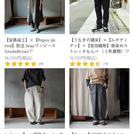
【宝島染工】×【Repos de
【うなぎの寝床】×【ルポデミ
midi】別注 2wayワンピース
ディ】×【宮田織物】板染めス
SmokeBrown▽
トレッチもんぺ （３色展開）▽
34,100円(税込)
18,700円(税込)
2件
7件