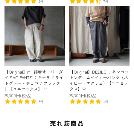
2件
7件
【Original】mii 綿麻オーバーダ
【Original】DE23LC リネンコッ
イ SAC PANTS（ キナリ / ライ
トンデニムベイカーパンツ（ネ
トグレー / チョコ / ブラック
イビー・エクリュ）【ユニセッ
）【ユニセックス】 ▽
クス】▽
25,300円(税込)
25,300円(税込)
3件
1件
売れ筋商品