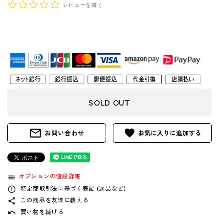
レビューを書く
SOLD OUT
mail_outline
favorite
お問い合わせ
オプションの値段詳細
toc
特定商取引法に基づく表記 (返品など)
error_outline
この商品を友達に教える
share
買い物を続ける
undo