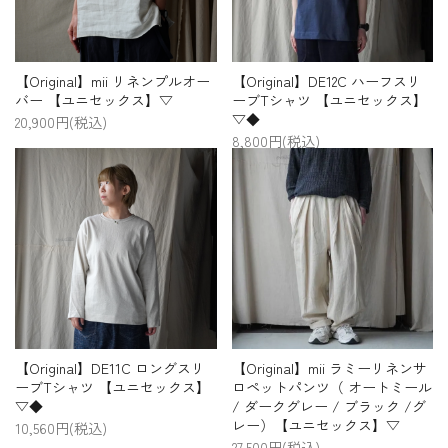
【Original】mii リネンプルオー
【Original】DE12C ハーフスリ
バー 【ユニセックス】▽
ーブTシャツ 【ユニセックス】
▽◆
20,900円(税込)
8,800円(税込)
【Original】DE11C ロングスリ
【Original】mii ラミーリネンサ
ーブTシャツ 【ユニセックス】
ロペットパンツ（ オートミール
▽◆
/ ダークグレー / ブラック /グ
レー）【ユニセックス】▽
10,560円(税込)
27,500円(税込)