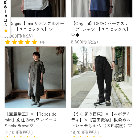
レビューを見る
【Original】mii リネンプルオー
【Original】DE12C ハーフスリ
バー 【ユニセックス】▽
ーブTシャツ 【ユニセックス】
★
▽◆
20,900円(税込)
8,800円(税込)
1件
【宝島染工】×【Repos de
【うなぎの寝床】×【ルポデミ
midi】別注 2wayワンピース
ディ】×【宮田織物】板染めス
SmokeBrown▽
トレッチもんぺ （３色展開）▽
34,100円(税込)
18,700円(税込)