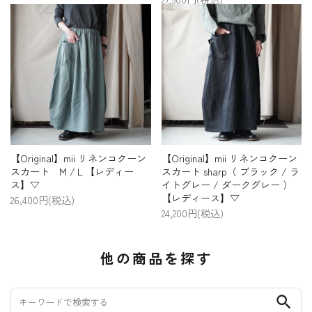
【Original】mii リネンコクーン
【Original】mii リネンコクーン
スカート M /Ｌ【レディー
スカート sharp（ ブラック / ラ
ス】▽
イトグレー / ダークグレー ）
【レディース】▽
26,400円(税込)
24,200円(税込)
他の商品を探す
search