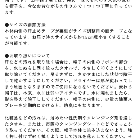
ら帽子を、今なお昔ながらの作り方で１つ１つ丁寧に作ってい
ます。
●サイズの調節方法
本体内側の汗止めテープが裏側がサイズ調整用の面テープとな
っています。お届け時のサイズから約1.5cm程小さくすること
が可能です。
●お取り扱いについて
汗などの汚れを取り除く場合は、帽子の内側のリボンの部分
を、水にぬらし固く絞ったタオルで、やさしく叩くようにして
取り除いてください。吊るさずに、さかさまにした状態で陰干
しで乾かすようにしてください。ドライヤーは形が変わってし
まう原因となりますのでご使用にならないでください。麦わら
帽子は、本来、水には弱いアイテムです。水に濡れましたら、
形を整えて陰干ししてください。帽子の内側に、少量の除菌ス
プレーを定期的にかけると、防臭にもなります。
化粧品などの汚れは、薄めた中性洗剤やクレンジング剤を浸し
たタオル、または、市販のクレンジングシートなどでさっとふ
き取ってください。その際、帽子本体に染み込まないよう、強
く押し付けず軽く拭くようにして汚れを落としてください。そ