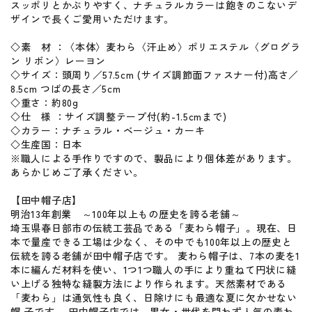
スッポリとかぶりやすく、ナチュラルカラーは飽きのこないデ
ザインで長くご愛用いただけます。
◇素 材 ：〈本体〉麦わら〈汗止め〉ポリエステル〈グログラ
ン リボン〉レーヨン
◇サイズ：頭周り／57.5cm (サイズ調節面ファスナー付)高さ／
8.5cm つばの長さ／5cm
◇重さ：約80g
◇仕 様 ：サイズ調整テープ付(約-1.5cmまで)
◇カラー：ナチュラル・ベージュ・カーキ
◇生産国：日本
※職人による手作りですので、製品により個体差があります。
あらかじめご了承ください。
【田中帽子店】
明治13年創業 ～100年以上もの歴史を誇る老舗～
埼玉県春日部市の伝統工芸品である「麦わら帽子」。現在、日
本で量産できる工場は少なく、その中でも100年以上の歴史と
伝統を誇る老舗が田中帽子店です。 麦わら帽子は、7本の麦を1
本に編んだ材料を使い、1つ1つ職人の手により重ねて円状に縫
い上げる独特な縫製方法により作られます。天然素材である
「麦わら」は通気性も良く、日除けにも最適な夏に欠かせない
帽 子です。 田中帽子店では、男女・世代を問わず人気の麦わ