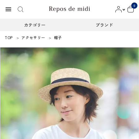
0
menu
カテゴリー
ブランド
TOP
アクセサリー
帽子
ACCOUNT MENU
ようこそ ゲスト 様
meeting_room
person
ログイン
新規会員登録
カテゴリー
ブランド
インフォメーション
お知らせ
ご利用ガイド