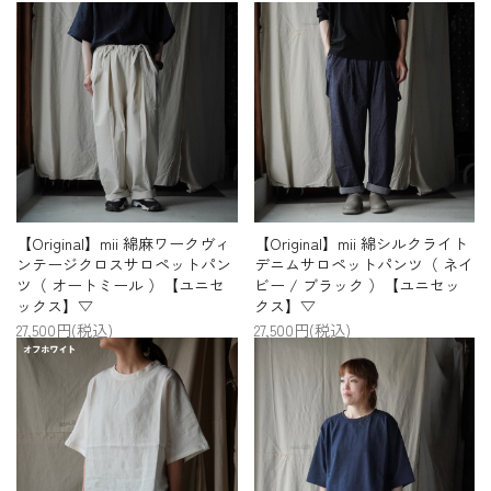
【Original】mii 綿麻ワークヴィ
【Original】mii 綿シルクライト
ンテージクロスサロペットパン
デニムサロペットパンツ（ ネイ
ツ（ オートミール ）【ユニセ
ビー / ブラック ）【ユニセッ
ックス】▽
クス】▽
27,500円(税込)
27,500円(税込)