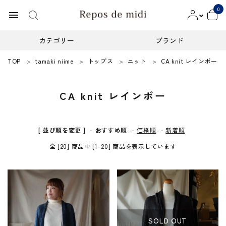
0
menu
カテゴリー
ブランド
TOP
tamaki niime
トップス
ニット
CA knit レインボー
ACCOUNT MENU
ようこそ ゲスト 様
CA knit レインボー
meeting_room
person
ログイン
新規会員登録
カテゴリー
[ 並び順を変更 ]
-
おすすめ順
-
価格順
-
新着順
全 [20] 商品中 [1-20] 商品を表示しています
ブランド
インフォメーション
お知らせ
SOLD OUT
ご利用ガイド