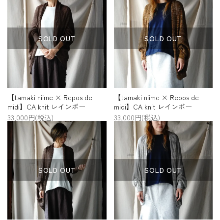
SOLD OUT
SOLD OUT
【tamaki niime × Repos de
【tamaki niime × Repos de
midi】CA knit レインボー
midi】CA knit レインボー
33,000円(税込)
33,000円(税込)
SOLD OUT
SOLD OUT