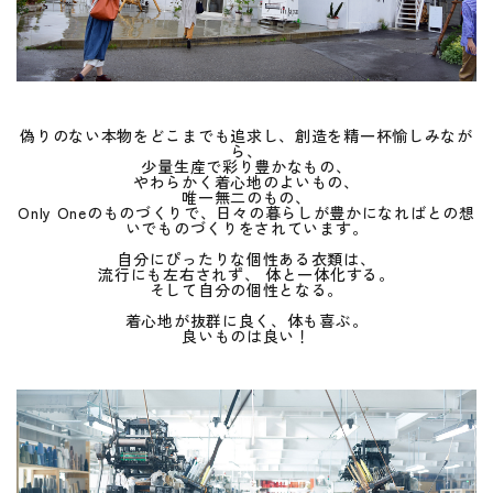
偽りのない本物をどこまでも追求し、創造を精一杯愉しみなが
ら、
少量生産で彩り豊かなもの、
やわらかく着心地のよいもの、
唯一無二のもの、
Only Oneのものづくりで、日々の暮らしが豊かになればとの想
いでものづくりをされています。
自分にぴったりな個性ある衣類は、
流行にも左右されず、 体と一体化する。
そして自分の個性となる。
着心地が抜群に良く、体も喜ぶ。
良いものは良い！