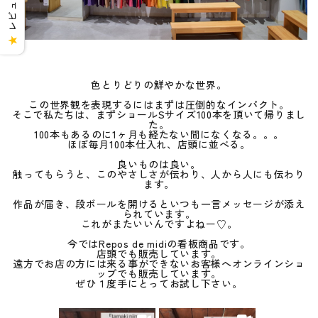
★
色とりどりの鮮やかな世界。
この世界観を表現するにはまずは圧倒的なインパクト。
そこで私たちは、まずショールSサイズ100本を頂いて帰りまし
た。
100本もあるのに1ヶ月も経たない間になくなる。。。
ほぼ毎月100本仕入れ、店頭に並べる。
良いものは良い。
触ってもらうと、このやさしさが伝わり、人から人にも伝わり
ます。
作品が届き、段ボールを開けるといつも一言メッセージが添え
られています。
これがまたいいんですよねー♡。
今ではRepos de midiの看板商品です。
店頭でも販売しています。
遠方でお店の方には来る事ができないお客様へオンラインショ
ップでも販売しています。
ぜひ１度手にとってお試し下さい。