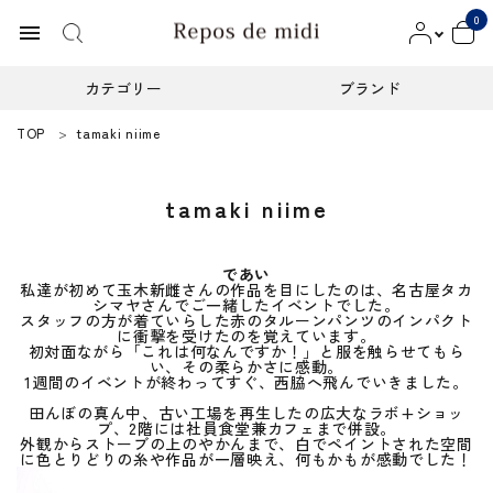
0
menu
カテゴリー
ブランド
TOP
tamaki niime
ACCOUNT MENU
ようこそ ゲスト 様
tamaki niime
meeting_room
person
ログイン
新規会員登録
であい
カテゴリー
私達が初めて玉木新雌さんの作品を目にしたのは、名古屋タカ
シマヤさんでご一緒したイベントでした。
スタッフの方が着ていらした赤のタルーンパンツのインパクト
に衝撃を受けたのを覚えています。
ブランド
初対面ながら「これは何なんですか！」と服を触らせてもら
い、その柔らかさに感動。
1週間のイベントが終わってすぐ、西脇へ飛んでいきました。
インフォメーション
田んぼの真ん中、古い工場を再生したの広大なラボ+ショッ
プ、2階には社員食堂兼カフェまで併設。
外観からストーブの上のやかんまで、白でペイントされた空間
お知らせ
に色とりどりの糸や作品が一層映え、何もかもが感動でした！
ご利用ガイド