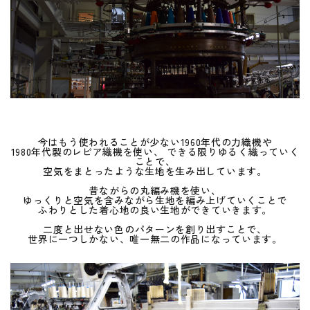
今はもう使われることが少ない1960年代の力織機や
1980年代製のレピア織機を使い、 できる限りゆるく織っていく
ことで、
空気をまとったような生地を生み出しています。
昔ながらの丸編み機を使い、
ゆっくりと空気を含みながら生地を編み上げていくことで
ふわりとした着心地の良い生地ができていきます。
二度と出せない色のパターンを創り出すことで、
世界に一つしかない、唯一無二の作品になっています。