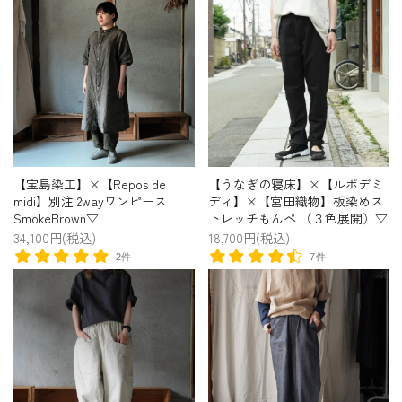
【宝島染工】×【Repos de
【うなぎの寝床】×【ルポデミ
midi】別注 2wayワンピース
ディ】×【宮田織物】板染めス
SmokeBrown▽
トレッチもんぺ （３色展開）▽
34,100円(税込)
18,700円(税込)
2件
7件