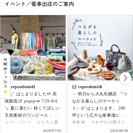
イベント／催事出店のご案内
レビューを見る
reposdemidi
reposdemidi
★
・ 明日から大丸札幌店 『つ
・ 年に一度の大阪会場 “今
ながる暮らしのマーケッ
日も機嫌よく。” はじまりま
ト』が はじまります。 200
した！ 5/27-6/2 阪急うめだ
坪という広大な催事場に 日
本店10F スークパーク ／
本各地、 それぞれの風土と
5/28 14:00〜 特別企画 トー
歴史あるまちの 作り手から
クショー 『産地発アパレル
2026/06/26
2026/05/28