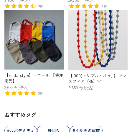
9,900円(税込)
29,700円(税込)
3件
1件
【ko'da-style】トロール 【受注
【 000(トリプル・オゥ) 】 ナノ
商品】
スフィア（45）▽
2,662円(税込)
3,850円(税込)
3件
おすすめタグ
#ルポデミディ
#HUIS.
#うなぎの寝床