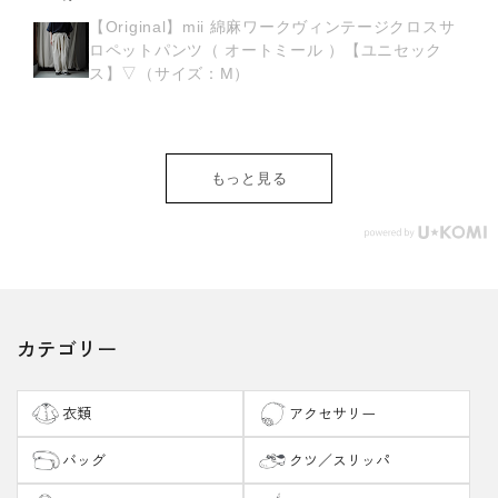
・テアトリーノ 静岡県
【Original】mii 綿麻ワークヴィンテージクロスサ
@teatrino_mimi ・佐々木響
ロペットパンツ（ オートミール ）【ユニセック
の
子 岐阜県 @sasaki_kyo7 ・
ス】▽（サイズ：M）
o
東洋繊維 岐阜県
衣
@toyosenico ・Natural Style
al
奈良県 ・うおくに商店 和歌
織
山県 @uokuni_shouten ・辰
もっと見る
巳敏之 大阪府
@tatsumi_mokkou ・Repos
de midi 大阪府
@reposdemidi ・tamaki
niime 兵庫県
@tamakiniime_mura ・うな
カテゴリー
う
ぎの寝床 福岡県
@unaginonedoko_monpe #阪
々
急うめだ本店 #遠州織物
衣類
アクセサリー
#huis遠州織物 #古橋織布
バッグ
クツ／スリッパ
し
#reposdemidi
成