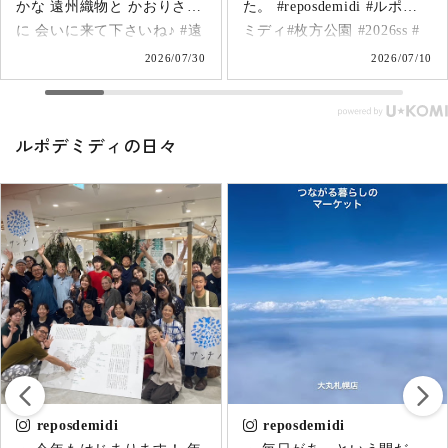
た。 #reposdemidi #ルポデ
すが “新作発表” mii サロペ
然染料の衣服 宝島染工
ミディ#枚方公園 #2026ss #
ットパンツ 第7弾！ 『オー
@takarajimasenkou_official
天然素材の服
ガニックコットン & リサイ
2026/07/10
2026/06/26
◉Repos de midi 天然素材の
クルシルク ライトデニム サ
日常着 北海道の皆さま 会場
ロペットパンツ』 2サイズ・
でお待ちしてます♪
2色展開で 発売スタート📣
ルポデミディの日々
https://www.daimaru.co.jp/sapporo/tsunagaru2026/
詳しくは プロフィールHPか
ーーーーーーーー 枚方では
ら もしくはこちらをコピー
今週も tamaki niime特集 “て
して検索🔍ください♫ ↓↓↓
んてん” ＼開催中／ (6/28ま
Repos de midi webshop
で) #reposdemidi #大丸札幌
https://shop-repos.com/?
#札幌イベント #つながる暮
pid=192365270 #tamakiniime
らしのマーケット
#播州織 #reposdemidi #天然
#japanculture
素材の服 #新作発売
reposdemidi
reposdemidi