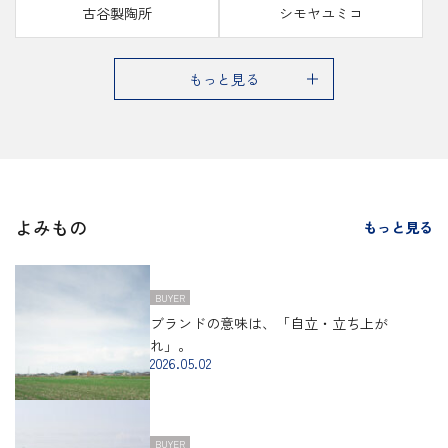
古谷製陶所
シモヤユミコ
もっと見る
g
よみもの
もっと見る
#
BUYER
ブランドの意味は、「自立・立ち上が
れ」。
浜
2026.05.02
BUYER