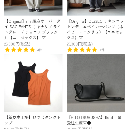
【Original】mii 綿麻オーバーダ
【Original】DE23LC リネンコッ
イ SAC PANTS（ キナリ / ライ
トンデニムベイカーパンツ（ネ
トグレー / チョコ / ブラック
イビー・エクリュ）【ユニセッ
）【ユニセックス】 ▽
クス】▽
25,300円(税込)
25,300円(税込)
3件
1件
【新見本工場】ひつじタンクト
【HITOTSUBUSHA】float ※
ップ
受注生産▽●