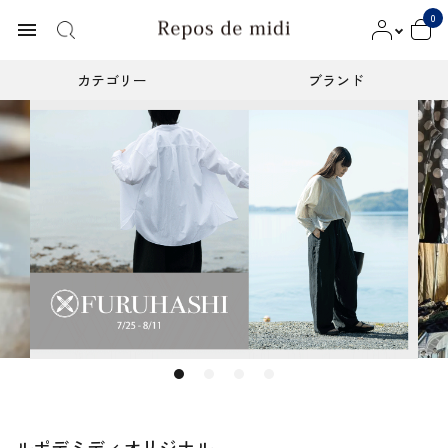
0
menu
カテゴリー
ブランド
ACCOUNT MENU
ようこそ ゲスト 様
meeting_room
person
ログイン
新規会員登録
カテゴリー
ブランド
インフォメーション
お知らせ
ルポデミディオリジナル
ご利用ガイド