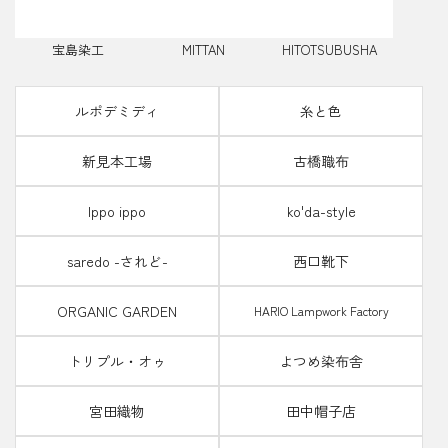
宝島染工
MITTAN
HITOTSUBUSHA
ルポデミディ
糸と色
新見本工場
古橋職布
Ippo ippo
ko'da-style
saredo -されど-
西口靴下
u
ORGANIC GARDEN
HARIO Lampwork Factory
トリプル・オゥ
よつめ染布舎
宮田織物
田中帽子店
ヒ