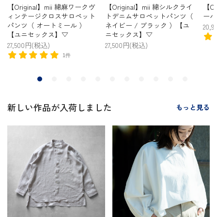
【Original】mii 綿シルクライ
【Original】mii リネンプルオ
【Or
トデニムサロペットパンツ（
ーバー 【ユニセックス】▽
リー
ネイビー / ブラック ）【ユ
ス】
20,900円(税込)
ニセックス】▽
8,8
1件
27,500円(税込)
新しい作品が入荷しました
もっと見る