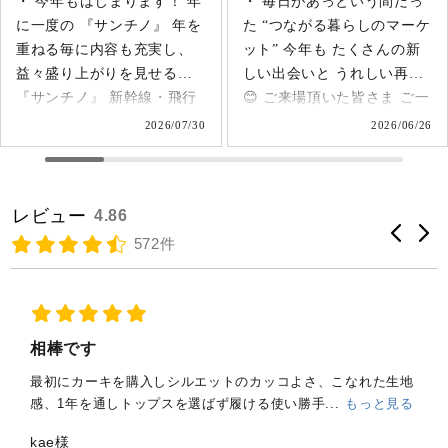
・ 毎日があっという間だっ
・ 【今日も機嫌よく。】 今
た “つながる暮らしのマーケ
年も全国各地から たくさん
ット” 今年も たくさんの新
のご来場を ありがとうござ
しい出会いと うれしい再会
いました。 出店者の皆さ
😊 ご来場頂いた皆さま ご一
ま、 阪急うめだ本店の皆さ
緒させて頂いた皆さま 大丸
ま、 今年も大変お世話にな
0
2026/06/26
2026/06/
札幌店の皆さま ありがとう
りました。 また来年、
ございました！
再会を楽しみにしていま
@daimarusapporo #札幌 #日
す。 -------------------- 阪急
レビュー
4.86
本文化 #職人技
うめだ本店10Fスークパー
#japanesetraditional
『今日も機嫌よく。』 -産
572件
#madeinjapan ------------ 次
を知ると、 楽しみが増える
の遠征は 来月 7/17-21 浜
5/27～6/2 -------------------
松“サンチノ”
【出店】 ・アトリエ玄米デ
@endepa_official ------------
カフェ 山形県
相棒です
ial/snh64-
@genmaidecaf_jp ・ooo 群馬
最初にカーキを購入しシルエットのカッコよさ、こなれた生地
県 @tripleo_official ・HUIS.
感、1年を通しトップスを選ばず履ける使い勝手...
もっと見る
静岡県 @1_huis ・古橋織布
静岡県 @furuhashi.weaving
kae様