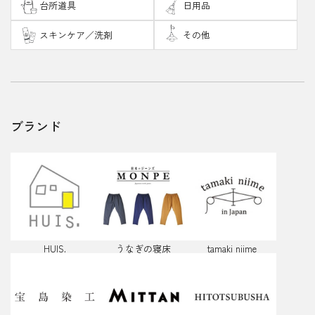
台所道具
日用品
スキンケア／洗剤
その他
ブランド
・
HUIS.
うなぎの寝床
tamaki niime