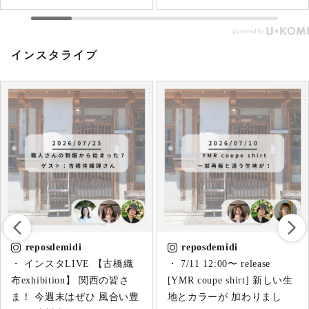
生まれた 暮らしと心を 豊か
という選択』 @hankyu_souq
にしてくれる 人とモノが集
@1_huis @furuhashi.weaving
まります。 北海道の皆さま
@tamakiniime
インスタライブ
会場でお待ちしてます♪
@unaginonedoko_monpe
⚫︎⚫︎⚫︎⚫︎⚫︎⚫︎⚫︎⚫︎⚫︎⚫︎⚫︎⚫︎ ルポ
@tripleo_official
デミディブースでは イベン
@toyosenico @tr_eq
トに合わせた 6社の集合体で
@sasaki_kyo7
展開させて頂きます📣
@tatsumi_mokkou
▽▼▽▼▽ ◉兵庫県 天然素
@uokuni_shouten
材のイッテンモノ tamaki
@genmaidecaf_jp
niime @tamakiniime_mura ◉
#reposdemidi #阪急百貨店 #
福岡県 久留米絣のもんぺ う
なぎの寝床
@unaginonedoko_monpe ◉静
岡県 遠州織物 古橋織布
reposdemidi
reposdemidi
ORIYATO
・ 7/11 12:00〜 release
・ 雨の１日 静かに “インス
@furuhashi.weaving ◉愛知県
[YMR coupe shirt] 新しい生
タLIVE” tamaki niime 特
尾州WOOL 糸と色
地とカラーが 加わりまし
集“てんてん” そして 突然で
@itotoiro_bishu ◉福岡県 天