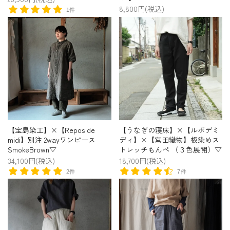
8,800円(税込)
1件
【宝島染工】×【Repos de
【うなぎの寝床】×【ルポデミ
midi】別注 2wayワンピース
ディ】×【宮田織物】板染めス
SmokeBrown▽
トレッチもんぺ （３色展開）▽
34,100円(税込)
18,700円(税込)
2件
7件