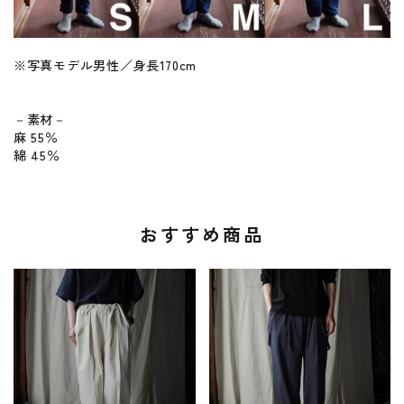
※写真モデル男性／身長170cm
－素材－
麻 55％
綿 45％
おすすめ商品