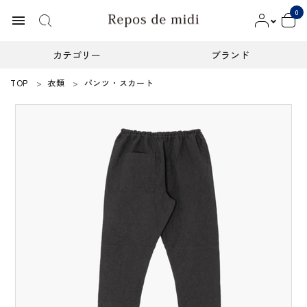
0
menu
カテゴリー
ブランド
TOP
衣類
パンツ・スカート
ACCOUNT MENU
ようこそ ゲスト 様
meeting_room
person
ログイン
新規会員登録
カテゴリー
ブランド
インフォメーション
お知らせ
ご利用ガイド