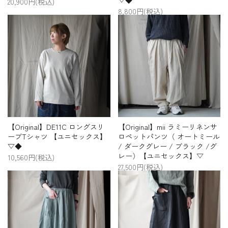
20,900円(税込)
8,800円(税込)
【Original】DE11C ロングスリ
【Original】mii ラミーリネンサ
ーブTシャツ 【ユニセックス】
ロペットパンツ（ オートミール
▽◆
/ ダークグレー / ブラック /グ
レー）【ユニセックス】▽
10,560円(税込)
27,500円(税込)