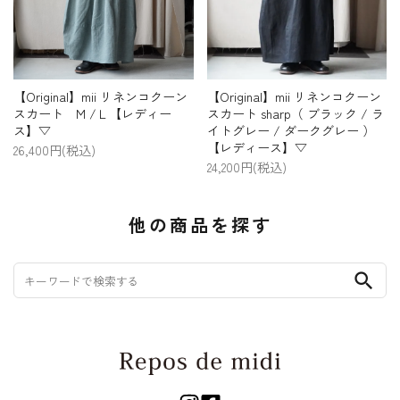
【Original】mii リネンコクーン
【Original】mii リネンコクーン
スカート M /Ｌ【レディー
スカート sharp（ ブラック / ラ
ス】▽
イトグレー / ダークグレー ）
【レディース】▽
26,400円(税込)
24,200円(税込)
他の商品を探す
search