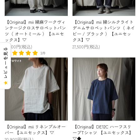
【Original】mii 綿麻ワークヴィ
【Original】mii 綿シルクライト
ンテージクロスサロペットパン
デニムサロペットパンツ（ ネイ
ツ（ オートミール ）【ユニセ
ビー / ブラック ）【ユニセッ
ックス】▽
クス】▽
27,500円(税込)
27,500円(税込)
レビューを見る
1件
★
【Original】mii リネンプルオー
【Original】DE12C ハーフスリ
バー 【ユニセックス】▽
ーブTシャツ 【ユニセックス】
▽◆
20,900円(税込)