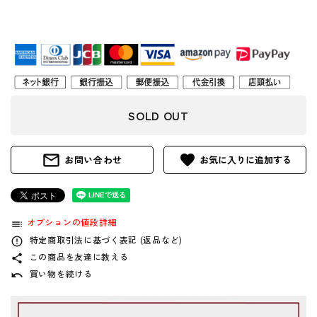
SOLD OUT
mail_outline
favorite
お問い合わせ
オプションの値段詳細
toc
特定商取引法に基づく表記 (返品など)
error_outline
この商品を友達に教える
share
買い物を続ける
undo