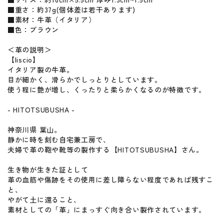
■重さ：約37g(個体差は若干あります)
■素材：牛革（イタリア）
■色：ブラウン
＜革の説明＞
【liscio】
イタリア製の牛革。
目が細かく、滑らかでしっとりとしています。
使う程に艶が増し、くったりと柔らかくなるのが特徴です。
- HITOTSUBUSHA -
神奈川県 葉山。
静かに時を刻む自宅兼工房で、
夫婦で革の鞄や靴等の製作する【HITOTSUBUSHA】さん。
生き物が生きた証として
革の血筋や傷跡をその使用に差し障らない程度であれば残すこ
と、
やがて土に還ること、
素材としての「革」にまっすぐ向き合い製作されています。