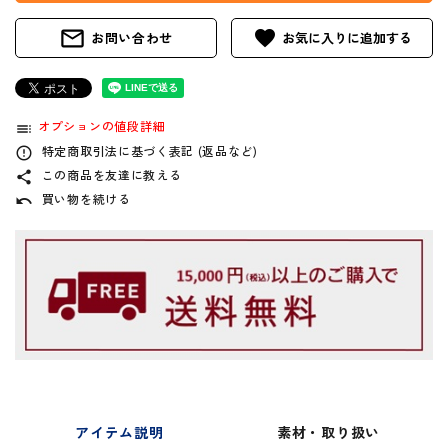
mail_outline
favorite
お問い合わせ
オプションの値段詳細
toc
特定商取引法に基づく表記 (返品など)
error_outline
この商品を友達に教える
share
買い物を続ける
undo
アイテム説明
素材・取り扱い