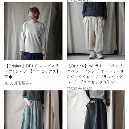
8,800円(税込)
【Original】DE11C ロングスリ
【Original】mii ラミーリネンサ
ーブTシャツ 【ユニセックス】
ロペットパンツ（ オートミール
▽◆
/ ダークグレー / ブラック /グ
レー）【ユニセックス】▽
10,560円(税込)
27,500円(税込)