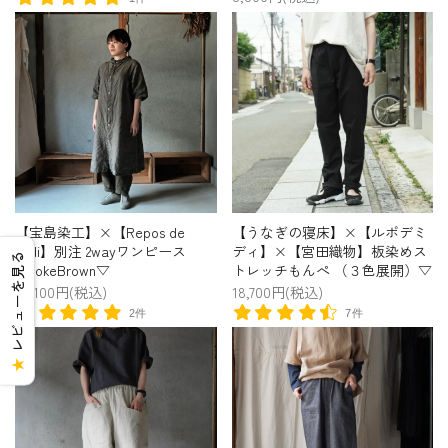
【宝島染工】×【Repos de
【うなぎの寝床】×【ルポデミ
midi】別注 2wayワンピース
ディ】×【宮田織物】板染めス
レビューを見る
SmokeBrown▽
トレッチもんぺ （３色展開）▽
34,100円(税込)
18,700円(税込)
2件
7件
★