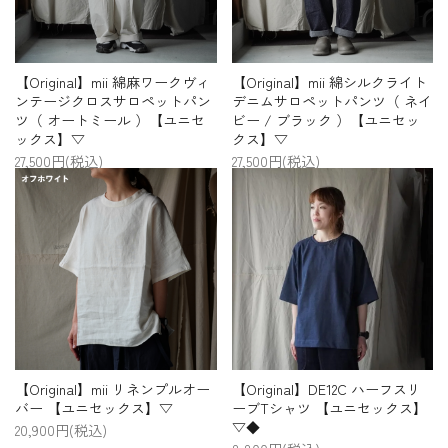
【Original】mii 綿麻ワークヴィ
【Original】mii 綿シルクライト
ンテージクロスサロペットパン
デニムサロペットパンツ（ ネイ
ツ（ オートミール ）【ユニセ
ビー / ブラック ）【ユニセッ
ックス】▽
クス】▽
27,500円(税込)
27,500円(税込)
【Original】mii リネンプルオー
【Original】DE12C ハーフスリ
バー 【ユニセックス】▽
ーブTシャツ 【ユニセックス】
▽◆
20,900円(税込)