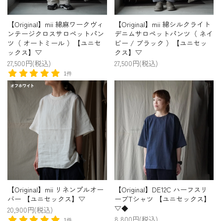
【Original】mii 綿麻ワークヴィ
【Original】mii 綿シルクライト
ンテージクロスサロペットパン
デニムサロペットパンツ（ ネイ
ツ（ オートミール ）【ユニセ
ビー / ブラック ）【ユニセッ
ックス】▽
クス】▽
27,500円(税込)
27,500円(税込)
1件
【Original】mii リネンプルオー
【Original】DE12C ハーフスリ
バー 【ユニセックス】▽
ーブTシャツ 【ユニセックス】
▽◆
20,900円(税込)
8,800円(税込)
1件