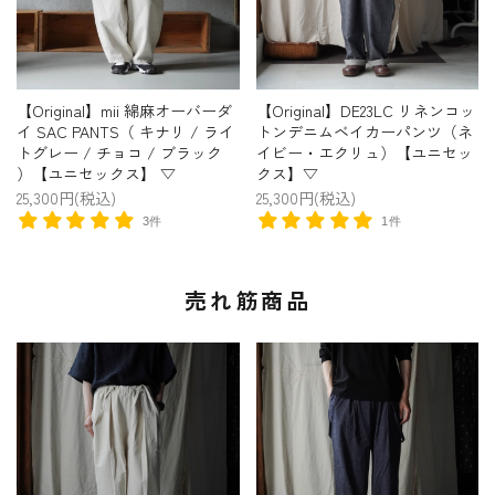
【Original】mii 綿麻オーバーダ
【Original】DE23LC リネンコッ
イ SAC PANTS（ キナリ / ライ
トンデニムベイカーパンツ（ネ
トグレー / チョコ / ブラック
イビー・エクリュ）【ユニセッ
）【ユニセックス】 ▽
クス】▽
25,300円(税込)
25,300円(税込)
3件
1件
売れ筋商品