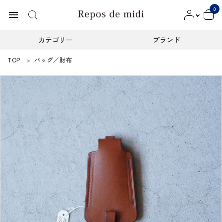
0
menu
カテゴリー
ブランド
TOP
バッグ／財布
ACCOUNT MENU
ようこそ ゲスト 様
meeting_room
person
ログイン
新規会員登録
カテゴリー
ブランド
インフォメーション
お知らせ
ご利用ガイド