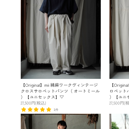
【Original】mii 綿麻ワークヴィンテージ
【Origi
クロスサロペットパンツ（ オートミール
ロペットパ
）【ユニセックス】▽
）【ユニ
27,500円(税込)
27,500円(
1件