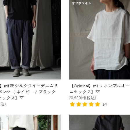
nal】mii 綿シルクライトデニムサ
【Original】mii リネンプル
ンツ（ ネイビー / ブラック
ニセックス】▽
セックス】▽
20,900円(税込)
税込)
1件