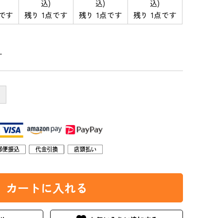
込)
込)
込)
古谷製陶所（信楽焼）
シモヤユミコ
点です
残り 1点です
残り 1点です
残り 1点です
woodpecker
松野屋
す
松茶商店
地の塩社
＋
カートに入れる