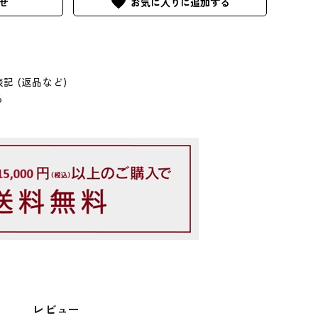
favorite
せ
記 (返品など)
る
レビュー