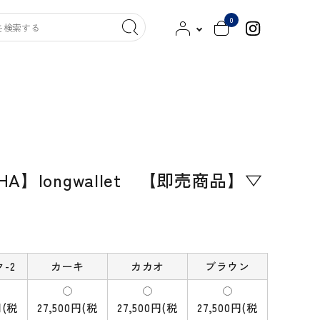
0
ッグ
クツ／スリッパ
キンケア／洗剤
その他
SHA】longwallet 【即売商品】▽
染工
MITTAN
HITOTSUBUSHA
新見本工場
古橋職布
saredo -されど-
西口靴下
-2
カーキ
カカオ
ブラウン
000（トリプル・オゥ）
よつめ染布舎
円(税
27,500円(税
27,500円(税
27,500円(税