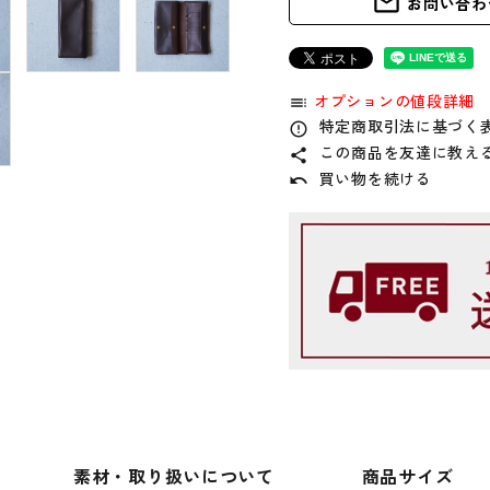
mail_outline
お問い合わ
オプションの値段詳細
toc
特定商取引法に基づく表
error_outline
この商品を友達に教え
share
買い物を続ける
undo
素材・取り扱い
について
商品サイズ