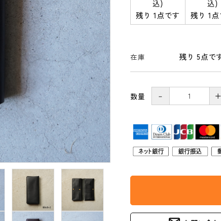
込)
込)
宮田織物
田中帽子店
残り 1点です
残り 1
かもしか道具店
TOJIKI
(トウジキト
TONYA
ンヤ)
残り 5点で
在庫
工房アイザワ
雅竹
naiad（ナイアード）
ボディクレイ
－
数量