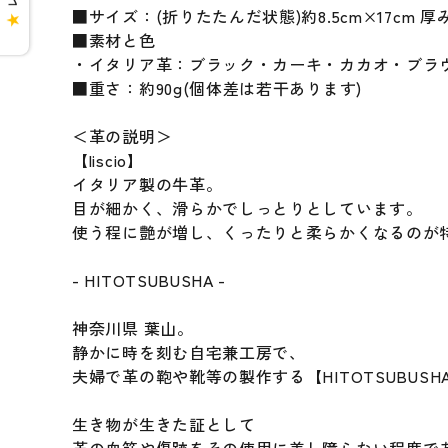
■サイズ：(折りたたんだ状態)約8.5cm×17cm 厚み2
★
■素材と色
・イタリア革：ブラック・カーキ・カカオ・ブラ
■重さ：約90g(個体差は若干あります)
＜革の説明＞
【liscio】
イタリア製の牛革。
目が細かく、滑らかでしっとりとしています。
使う程に艶が増し、くったりと柔らかくなるのが
- HITOTSUBUSHA -
神奈川県 葉山。
静かに時を刻む自宅兼工房で、
夫婦で革の鞄や靴等の製作する【HITOTSUBUSH
生き物が生きた証として