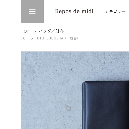
menu
カテゴリー
ACCOUNT MENU
TOP
バッグ／財布
ようこそ ゲスト 様
TOP
HITOTSUBUSHA（一粒舎）
衣類
meeting_room
person
ログイン
新規会員登録
台所
カテゴリー
ブランド
インフォメーション
お知らせ
ご利用ガイド