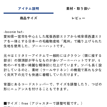
アイテム説明
素材・取り扱い
商品サイズ
レビュー
-boonie hat-
愛知県一宮市を中心とした尾張西部エリアから岐阜県西濃エリ
アを一体とする日本一の毛織物産地「尾州」で織り上げられた
生地を使用した、ブーニーハットです。
元々はミリタリーアイテムで一般的にはクラウン（頭に接する
部分）の頭頂部が平らなものが多いブーニーハットですが、6
枚のハギを使い綺麗な帽体状に仕上げています。ツバも長く設
計しているのと、素材（ウールやリネン）の機能で蒸れも少な
く炎天下の元でも快適に着帽していただけます。
背面にあるコードストッパーで、サイズを調整したり、つばの
形にニュアンスを付けることもできます。
■サイズ：free（アジャスターで調整可能です。）