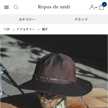
0
menu
カテゴリー
ブランド
TOP
アクセサリー
帽子
ACCOUNT MENU
ようこそ ゲスト 様
meeting_room
person
ログイン
新規会員登録
カテゴリー
ブランド
インフォメーション
お知らせ
ご利用ガイド