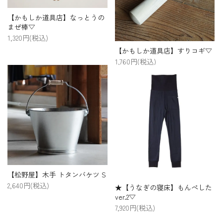
【かもしか道具店】なっとうの
まぜ棒▽
1,320円(税込)
【かもしか道具店】すりコギ▽
1,760円(税込)
【松野屋】木手 トタンバケツ S
2,640円(税込)
★【うなぎの寝床】もんぺした
ver.2▽
7,920円(税込)