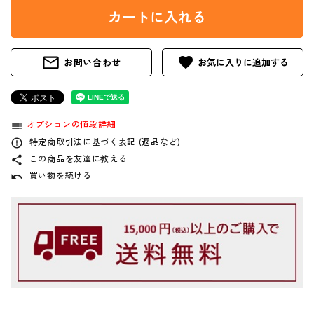
カートに入れる
mail_outline
favorite
お問い合わせ
オプションの値段詳細
toc
特定商取引法に基づく表記 (返品など)
error_outline
この商品を友達に教える
share
買い物を続ける
undo