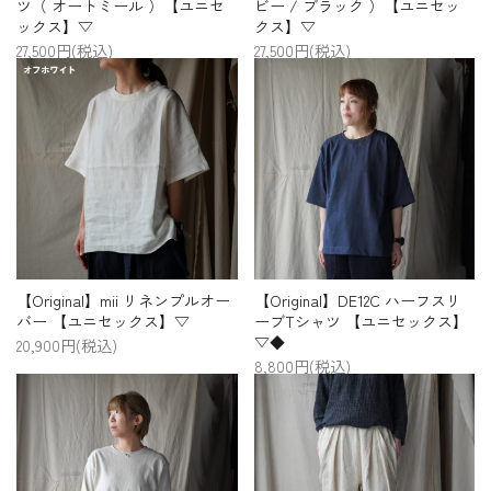
ツ（ オートミール ）【ユニセ
ビー / ブラック ）【ユニセッ
ックス】▽
クス】▽
27,500円(税込)
27,500円(税込)
【Original】mii リネンプルオー
【Original】DE12C ハーフスリ
バー 【ユニセックス】▽
ーブTシャツ 【ユニセックス】
▽◆
20,900円(税込)
8,800円(税込)