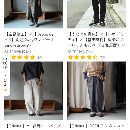
【宝島染工】×【Repos de
【うなぎの寝床】×【ルポデミ
midi】別注 2wayワンピース
ディ】×【宮田織物】板染めス
SmokeBrown▽
トレッチもんぺ （３色展開）▽
34,100円(税込)
18,700円(税込)
2件
7件
レビューを見る
★
【Original】mii 綿麻オーバーダ
【Original】DE23LC リネンコッ