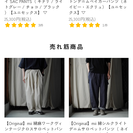
イ SAC PANTS（ キナリ / ライ
トンデニムベイカーパンツ（ネ
トグレー / チョコ / ブラック
イビー・エクリュ）【ユニセッ
）【ユニセックス】 ▽
クス】▽
25,300円(税込)
25,300円(税込)
3件
1件
売れ筋商品
【Original】mii 綿麻ワークヴィ
【Original】mii 綿シルクライト
ンテージクロスサロペットパン
デニムサロペットパンツ（ ネイ