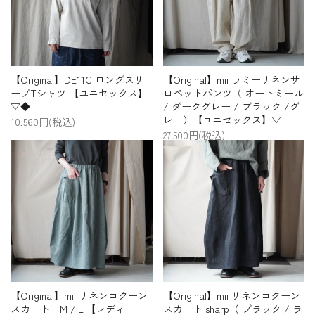
【Original】DE11C ロングスリ
【Original】mii ラミーリネンサ
ーブTシャツ 【ユニセックス】
ロペットパンツ（ オートミール
▽◆
/ ダークグレー / ブラック /グ
レー）【ユニセックス】▽
10,560円(税込)
27,500円(税込)
【Original】mii リネンコクーン
【Original】mii リネンコクーン
スカート M /Ｌ【レディー
スカート sharp（ ブラック / ラ