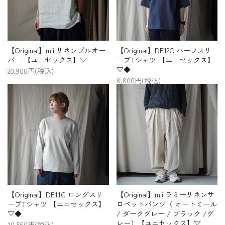
【Original】mii リネンプルオー
【Original】DE12C ハーフスリ
バー 【ユニセックス】▽
ーブTシャツ 【ユニセックス】
▽◆
20,900円(税込)
8,800円(税込)
【Original】DE11C ロングスリ
【Original】mii ラミーリネンサ
ーブTシャツ 【ユニセックス】
ロペットパンツ（ オートミール
▽◆
/ ダークグレー / ブラック /グ
レー）【ユニセックス】▽
10,560円(税込)