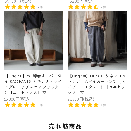
34,100円(税込)
18,700円(税込)
2件
7件
【Original】mii 綿麻オーバーダ
【Original】DE23LC リネンコッ
イ SAC PANTS（ キナリ / ライ
トンデニムベイカーパンツ（ネ
トグレー / チョコ / ブラック
イビー・エクリュ）【ユニセッ
）【ユニセックス】 ▽
クス】▽
25,300円(税込)
25,300円(税込)
3件
1件
売れ筋商品