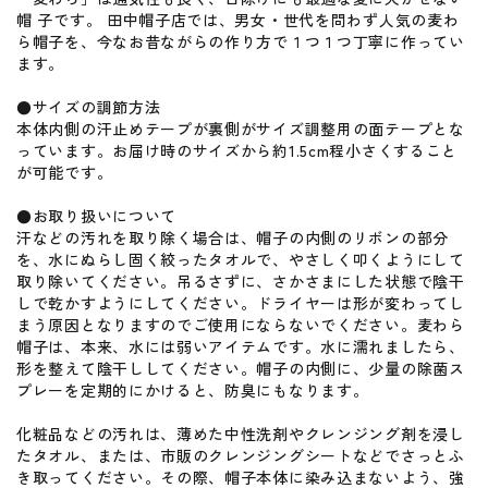
帽 子です。 田中帽子店では、男女・世代を問わず人気の麦わ
ら帽子を、今なお昔ながらの作り方で１つ１つ丁寧に作ってい
ます。
●サイズの調節方法
本体内側の汗止めテープが裏側がサイズ調整用の面テープとな
っています。お届け時のサイズから約1.5cm程小さくすること
が可能です。
●お取り扱いについて
汗などの汚れを取り除く場合は、帽子の内側のリボンの部分
を、水にぬらし固く絞ったタオルで、やさしく叩くようにして
取り除いてください。吊るさずに、さかさまにした状態で陰干
しで乾かすようにしてください。ドライヤーは形が変わってし
まう原因となりますのでご使用にならないでください。麦わら
帽子は、本来、水には弱いアイテムです。水に濡れましたら、
形を整えて陰干ししてください。帽子の内側に、少量の除菌ス
プレーを定期的にかけると、防臭にもなります。
化粧品などの汚れは、薄めた中性洗剤やクレンジング剤を浸し
たタオル、または、市販のクレンジングシートなどでさっとふ
き取ってください。その際、帽子本体に染み込まないよう、強