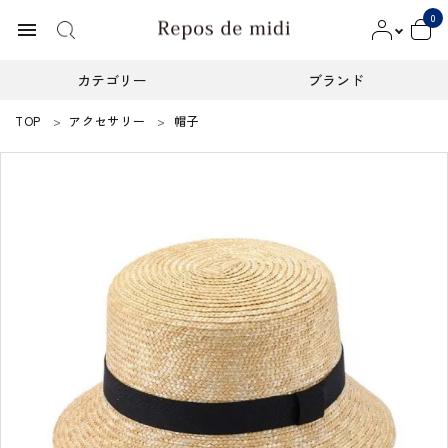
0
menu
カテゴリー
ブランド
TOP
アクセサリー
帽子
ACCOUNT MENU
ようこそ ゲスト 様
meeting_room
person
ログイン
新規会員登録
カテゴリー
ブランド
インフォメーション
お知らせ
ご利用ガイド