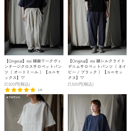
【Original】mii 綿麻ワークヴィ
【Original】mii 綿シルクライト
ンテージクロスサロペットパン
デニムサロペットパンツ（ ネイ
ツ（ オートミール ）【ユニセ
ビー / ブラック ）【ユニセッ
ックス】▽
クス】▽
27,500円(税込)
27,500円(税込)
1件