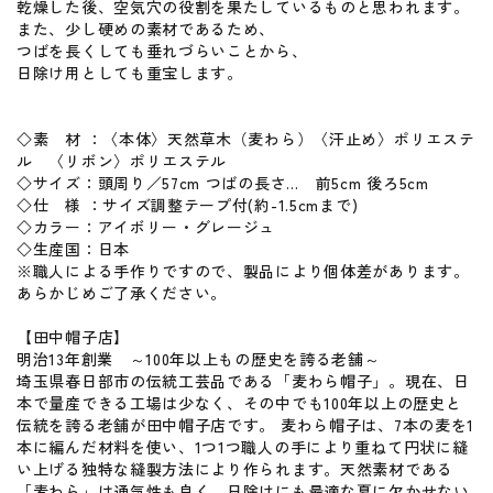
乾燥した後、空気穴の役割を果たしているものと思われます。
また、少し硬めの素材であるため、
つばを長くしても垂れづらいことから、
日除け用としても重宝します。
◇素 材 ：〈本体〉天然草木（麦わら）〈汗止め〉ポリエステ
ル 〈リボン〉ポリエステル
◇サイズ：頭周り／57cm つばの長さ… 前5cm 後ろ5cm
◇仕 様 ：サイズ調整テープ付(約-1.5cmまで)
◇カラー：アイボリー・グレージュ
◇生産国：日本
※職人による手作りですので、製品により個体差があります。
あらかじめご了承ください。
【田中帽子店】
明治13年創業 ～100年以上もの歴史を誇る老舗～
埼玉県春日部市の伝統工芸品である「麦わら帽子」。現在、日
本で量産できる工場は少なく、その中でも100年以上の歴史と
伝統を誇る老舗が田中帽子店です。 麦わら帽子は、7本の麦を1
本に編んだ材料を使い、1つ1つ職人の手により重ねて円状に縫
い上げる独特な縫製方法により作られます。天然素材である
「麦わら」は通気性も良く、日除けにも最適な夏に欠かせない