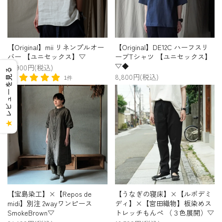
【Original】mii リネンプルオー
【Original】DE12C ハーフスリ
バー 【ユニセックス】▽
ーブTシャツ 【ユニセックス】
▽◆
20,900円(税込)
レビューを見る
8,800円(税込)
1件
★
【宝島染工】×【Repos de
【うなぎの寝床】×【ルポデミ
midi】別注 2wayワンピース
ディ】×【宮田織物】板染めス
SmokeBrown▽
トレッチもんぺ （３色展開）▽