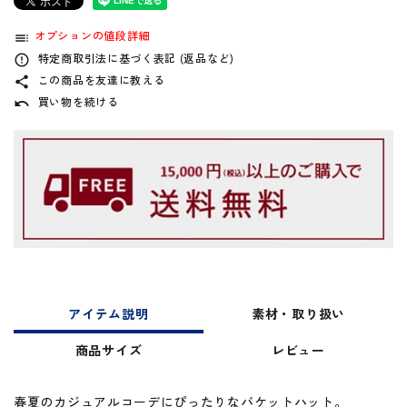
オプションの値段詳細
toc
特定商取引法に基づく表記 (返品など)
error_outline
この商品を友達に教える
share
買い物を続ける
undo
アイテム説明
素材・取り扱い
商品サイズ
レビュー
春夏のカジュアルコーデにぴったりなバケットハット。