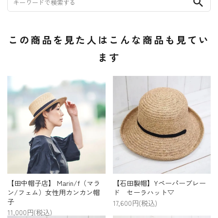
search
この商品を見た人はこんな商品も見てい
ます
【田中帽子店】 Marin/f（マラ
【石田製帽】Yペーパーブレー
ン/フェム）女性用カンカン帽
ド セーラハット▽
子
17,600円(税込)
11,000円(税込)