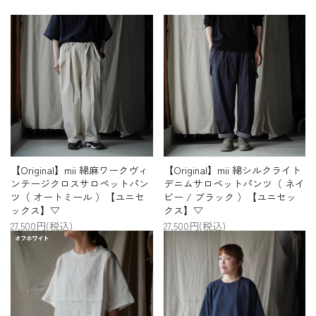
【Original】mii 綿麻ワークヴィ
【Original】mii 綿シルクライト
ンテージクロスサロペットパン
デニムサロペットパンツ（ ネイ
ツ（ オートミール ）【ユニセ
ビー / ブラック ）【ユニセッ
ックス】▽
クス】▽
27,500円(税込)
27,500円(税込)