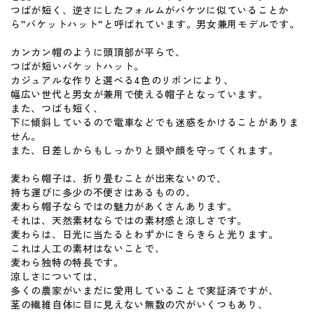
つばが短く、逆さにしたフォルムがバケツに似ていることか
ら”バケットハット”と呼ばれています。男女兼用モデルです。
カンカン帽のように頭頂部が平らで、
つばが短いバケットハット。
カジュアルな作りと選べる4色のリボンにより、
幅広い世代と男女が兼用で使える帽子となっています。
また、つばも短く、
下に傾斜しているので電車などでも迷惑をかけることがありま
せん。
また、日差しからもしっかりと頭や顔を守ってくれます。
麦わら帽子は、折り畳むことが出来ないので、
持ち運びに多少の不便さはあるものの、
麦わら帽子ならではの魅力があくさんあります。
それは、天然素材ならではの素材感と涼しさです。
麦わらは、日光に当たるとわずかにきらきらと光ります。
これは人工の素材はないことで、
麦わら独特の特長です。
涼しさについては、
多くの農家がいまだに愛用していることで実証済ですが、
茎の繊維自体に目に見えない無数の穴がいくつもあり、