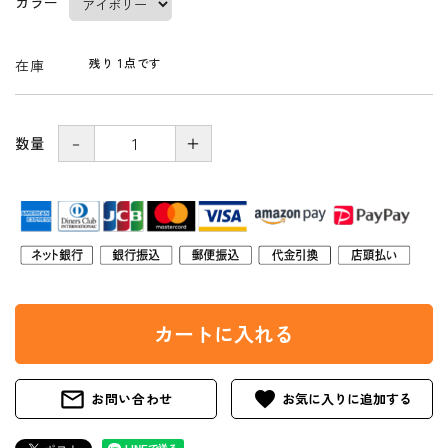
カラー
残り 1点です
在庫
－
＋
数量
カートに入れる
mail_outline
favorite
お問い合わせ