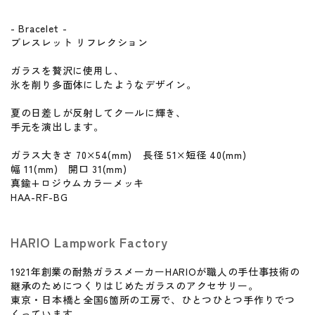
- Bracelet -
ブレスレット リフレクション
ガラスを贅沢に使用し、
氷を削り多面体にしたようなデザイン。
夏の日差しが反射してクールに輝き、
手元を演出します。
ガラス大きさ 70×54(mm) 長径 51×短径 40(mm)
幅 11(mm) 開口 31(mm)
真鍮+ロジウムカラーメッキ
HAA-RF-BG
HARIO Lampwork Factory
1921年創業の耐熱ガラスメーカーHARIOが職人の手仕事技術の
継承のためにつくりはじめたガラスのアクセサリー。
東京・日本橋と全国6箇所の工房で、ひとつひとつ手作りでつ
くっています。