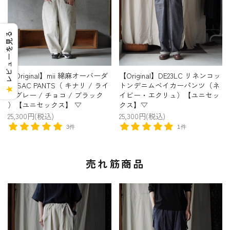
レビューを見る
【Original】mii 綿麻オーバーダ
【Original】DE23LC リネンコッ
イ SAC PANTS（ キナリ / ライ
トンデニムベイカーパンツ（ネ
★
トグレー / チョコ / ブラック
イビー・エクリュ）【ユニセッ
）【ユニセックス】 ▽
クス】▽
25,300円(税込)
25,300円(税込)
3件
1件
売れ筋商品