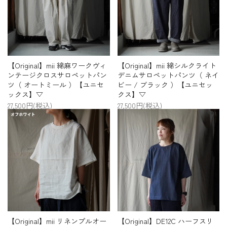
【Original】mii 綿麻ワークヴィ
【Original】mii 綿シルクライト
ンテージクロスサロペットパン
デニムサロペットパンツ（ ネイ
ツ（ オートミール ）【ユニセ
ビー / ブラック ）【ユニセッ
ックス】▽
クス】▽
27,500円(税込)
27,500円(税込)
【Original】mii リネンプルオー
【Original】DE12C ハーフスリ