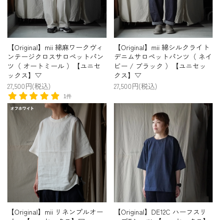
【Original】mii 綿麻ワークヴィ
【Original】mii 綿シルクライト
ンテージクロスサロペットパン
デニムサロペットパンツ（ ネイ
ツ（ オートミール ）【ユニセ
ビー / ブラック ）【ユニセッ
ックス】▽
クス】▽
27,500円(税込)
27,500円(税込)
1件
【Original】mii リネンプルオー
【Original】DE12C ハーフスリ