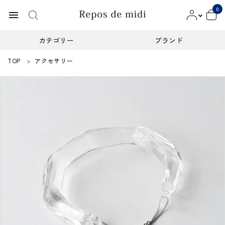
0
menu
カテゴリー
ブランド
TOP
アクセサリー
ACCOUNT MENU
ようこそ ゲスト 様
meeting_room
person
ログイン
新規会員登録
カテゴリー
ブランド
インフォメーション
お知らせ
ご利用ガイド