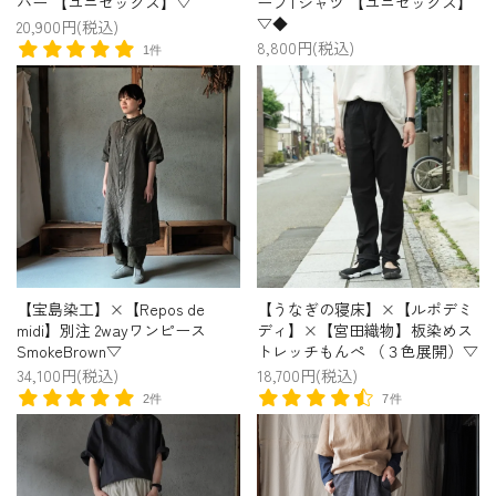
バー 【ユニセックス】▽
ーブTシャツ 【ユニセックス】
▽◆
20,900円(税込)
8,800円(税込)
1件
【宝島染工】×【Repos de
【うなぎの寝床】×【ルポデミ
midi】別注 2wayワンピース
ディ】×【宮田織物】板染めス
SmokeBrown▽
トレッチもんぺ （３色展開）▽
34,100円(税込)
18,700円(税込)
2件
7件