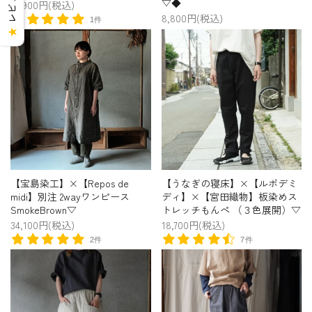
▽◆
20,900円(税込)
8,800円(税込)
1件
★
【宝島染工】×【Repos de
【うなぎの寝床】×【ルポデミ
midi】別注 2wayワンピース
ディ】×【宮田織物】板染めス
SmokeBrown▽
トレッチもんぺ （３色展開）▽
34,100円(税込)
18,700円(税込)
2件
7件