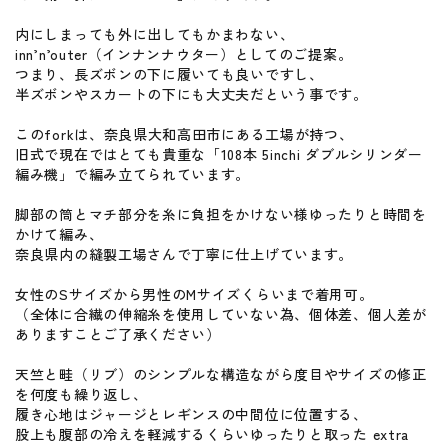
内にしまっても外に出してもかまわない、
inn’n’outer（インナンナウター）としてのご提案。
つまり、長ズボンの下に履いても良いですし、
半ズボンやスカートの下にも大丈夫だという事です。
このforkは、奈良県大和高田市にある工場が持つ、
旧式で現在ではとても貴重な「108本 5inchi ダブルシリンダー
編み機」で編み立てられています。
脚部の筒とマチ部分を糸に負担をかけない様ゆったりと時間を
かけて編み、
奈良県内の縫製工場さんで丁寧に仕上げています。
女性のSサイズから男性のMサイズくらいまで着用可。
（全体に合繊の伸縮糸を使用していない為、個体差、個人差が
ありますことご了承ください）
天竺と畦（リブ）のシンプルな構造ながら度目やサイズの修正
を何度も繰り返し、
履き心地はジャージとレギンスの中間位に位置する、
股上も腹部の冷えを軽減するくらいゆったりと取った extra