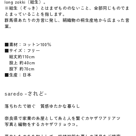
long zokki（総生）。
※総生（ぞっき）とはまぜもののないこと、全部同じものでま
とまっていることを指します。
群馬県あたりの方言に発し、絹織物の桐生産地から広まった言
葉。
■素材：コットン100％
■サイズ：フリー
総丈約110cm
股上 約40cm
股下 約70cm
■生産：日本
saredo -されど-
落ちわたで紡ぐ 質感ゆたかな暮らし
奈良県で家業の糸屋として糸と人を繋ぐカヤザワアリアツ
写真と編物をするカヤザワリョウコ。