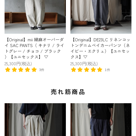
【Original】mii 綿麻オーバーダ
【Original】DE23LC リネンコッ
イ SAC PANTS（ キナリ / ライ
トンデニムベイカーパンツ（ネ
トグレー / チョコ / ブラック
イビー・エクリュ）【ユニセッ
）【ユニセックス】 ▽
クス】▽
25,300円(税込)
25,300円(税込)
3件
1件
売れ筋商品