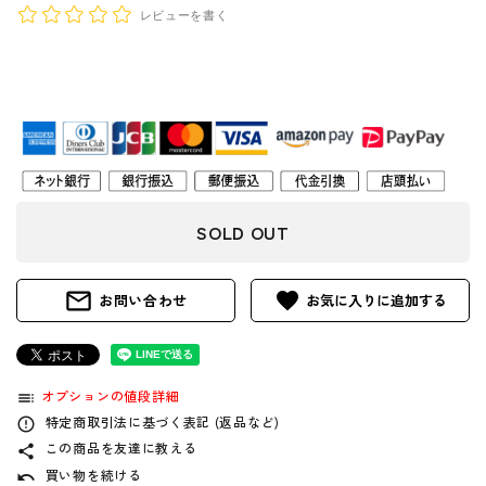
レビューを書く
SOLD OUT
mail_outline
favorite
お問い合わせ
オプションの値段詳細
toc
特定商取引法に基づく表記 (返品など)
error_outline
この商品を友達に教える
share
買い物を続ける
undo