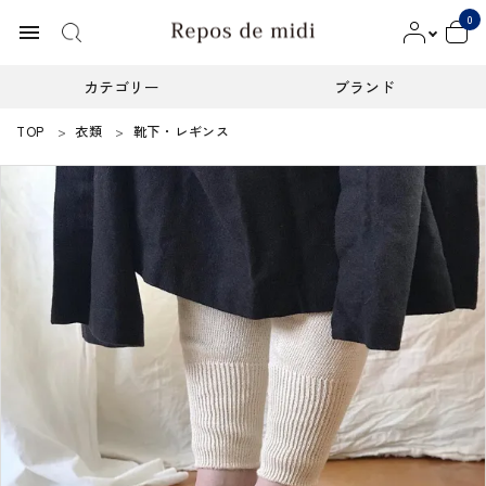
0
menu
カテゴリー
ブランド
TOP
衣類
靴下・レギンス
ACCOUNT MENU
ようこそ ゲスト 様
meeting_room
person
ログイン
新規会員登録
カテゴリー
ブランド
インフォメーション
お知らせ
ご利用ガイド