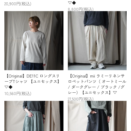
▽◆
20,900円(税込)
8,800円(税込)
【Original】DE11C ロングスリ
【Original】mii ラミーリネンサ
ーブTシャツ 【ユニセックス】
ロペットパンツ（ オートミール
▽◆
/ ダークグレー / ブラック /グ
レー）【ユニセックス】▽
10,560円(税込)
27,500円(税込)