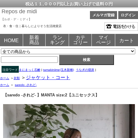
税込１１,０００円以上お買い上げで送料０円
Repos de midi
メルマガ登録
ログイン
【ルポ・デ・ミディ】
衣・食・住｜暮らしによりそう生活雑貨店
新着
ラン
カテ
マイ
HOME
カート
商品
キング
ゴリー
ページ
注目ワード
まにまっく石鹸
|
tamakiniime(玉木新雌)
うなぎの寝床
|
＞
ジャケット・コート
ホーム
＞
衣類
ホーム
＞
saredo -されど-
【saredo -されど- 】MANTA size:2【ユニセックス】