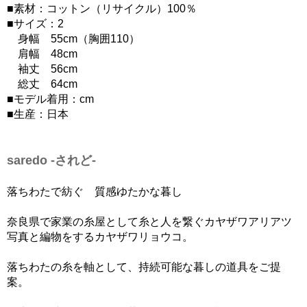
■素材：コットン（リサイクル）100％
■サイズ：2
身幅 55cm（胸囲110）
肩幅 48cm
袖丈 56cm
総丈 64cm
■モデル着用：cm
■生産：日本
saredo -されど-
落ちわたで紡ぐ 質感ゆたかな暮し
奈良県で家業の糸屋として糸と人を繋ぐカヤザワアリアツ
写真と編物をするカヤザワリョウコ。
落ちわたの糸を軸として、持続可能な暮しの道具をご提
案。