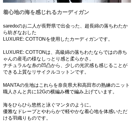
着心地の海を感じれるカーディガン
saredoのお二人が長野県で出会った、超長綿の落ちわたか
ら紡ぎなおした
LUXURE: COTTONを使用したカーディガンです。
LUXURE: COTTONは、高級綿の落ちわたならではの赤ち
ゃんの産毛の様なしっとり感と柔らかさ。
ナチュラルな糸の凹凸から、少しの光沢感も感じることが
できる上質なリサイクルコットンです。
MANTAの生地はこれらを奈良県大和高田市の熟練のニット
職人さんと共に12Gの横編み機で編み上げています。
海をひらひら悠然と泳ぐマンタのように。
優雅なドレープとやわらかで軽やかな着心地を体感いただ
ける羽織りものです。