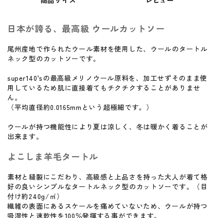
商品サイズ
レビュー
日本が誇る、最高級 ウールカットソー
尾州産地で作られたウール素材を使用した、ウールのタートル
ネック型のカットソーです。
super140'sの最高級メリノウール原料を、加工せずそのまま使
用しているため肌に直接着てもチクチクすることがありませ
ん。
（平均直径約0.0165mmという超極細です。）
ウールが持つ機能性により夏は涼しく、冬は暖かく着ることが
出来ます。
よこしま羊毛タートル
素材と縫製にこだわり、高級感と上品さを持った大人が着て格
好の良いシンプルなタートルネック型のカットソーです。（目
付け約240g/㎡）
繊維の表面にあるスケールを痛めていないため、ウールが持つ
吸湿性と速乾性を100％発揮する事ができます。