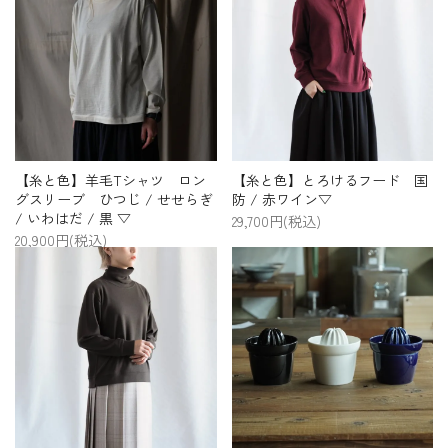
【糸と色】羊毛Tシャツ ロン
【糸と色】とろけるフード 国
グスリーブ ひつじ / せせらぎ
防 / 赤ワイン▽
/ いわはだ / 黒 ▽
29,700円(税込)
20,900円(税込)