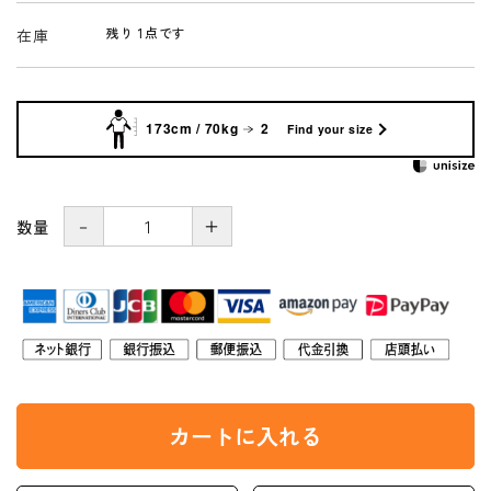
残り 1点です
在庫
173cm / 70kg
2
Find your size
－
＋
数量
カートに入れる