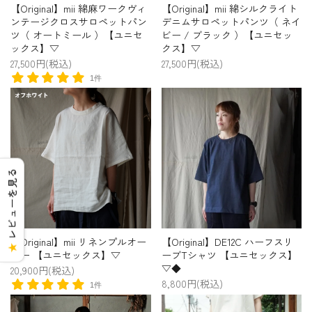
【Original】mii 綿麻ワークヴィ
【Original】mii 綿シルクライト
ンテージクロスサロペットパン
デニムサロペットパンツ（ ネイ
ツ（ オートミール ）【ユニセ
ビー / ブラック ）【ユニセッ
ックス】▽
クス】▽
27,500円(税込)
27,500円(税込)
1件
レビューを見る
【Original】mii リネンプルオー
【Original】DE12C ハーフスリ
★
バー 【ユニセックス】▽
ーブTシャツ 【ユニセックス】
▽◆
20,900円(税込)
8,800円(税込)
1件