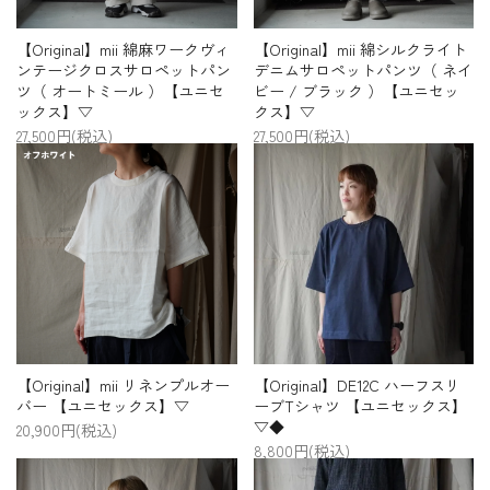
【Original】mii 綿麻ワークヴィ
【Original】mii 綿シルクライト
ンテージクロスサロペットパン
デニムサロペットパンツ（ ネイ
ツ（ オートミール ）【ユニセ
ビー / ブラック ）【ユニセッ
ックス】▽
クス】▽
27,500円(税込)
27,500円(税込)
【Original】mii リネンプルオー
【Original】DE12C ハーフスリ
バー 【ユニセックス】▽
ーブTシャツ 【ユニセックス】
▽◆
20,900円(税込)
8,800円(税込)