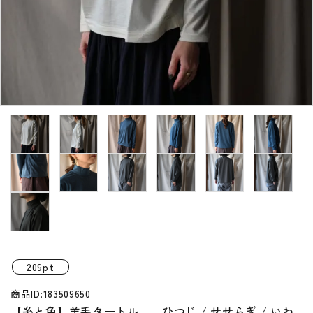
プライバシーポリシー
特定商取引法について
お問い合わせ
209pt
商品ID:183509650
【糸と色】羊毛タートル ひつじ / せせらぎ / いわ