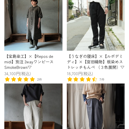
【宝島染工】×【Repos de
【うなぎの寝床】×【ルポデミ
midi】別注 2wayワンピース
ディ】×【宮田織物】板染めス
SmokeBrown▽
トレッチもんぺ （３色展開）▽
34,100円(税込)
18,700円(税込)
2件
7件