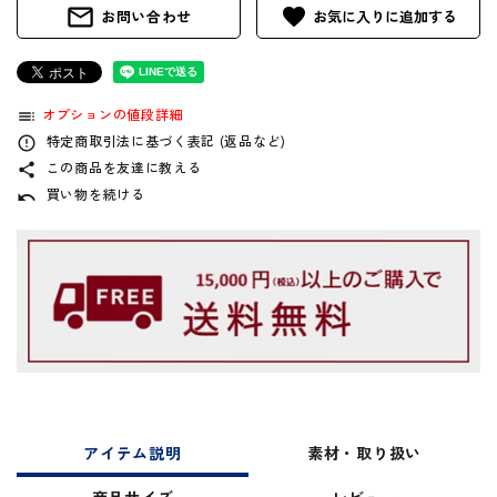
mail_outline
favorite
お問い合わせ
オプションの値段詳細
toc
特定商取引法に基づく表記 (返品など)
error_outline
この商品を友達に教える
share
買い物を続ける
undo
アイテム説明
素材・取り扱い