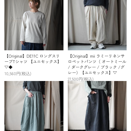
【Original】DE11C ロングスリ
【Original】mii ラミーリネンサ
ーブTシャツ 【ユニセックス】
ロペットパンツ（ オートミール
▽◆
/ ダークグレー / ブラック /グ
レー）【ユニセックス】▽
10,560円(税込)
27,500円(税込)