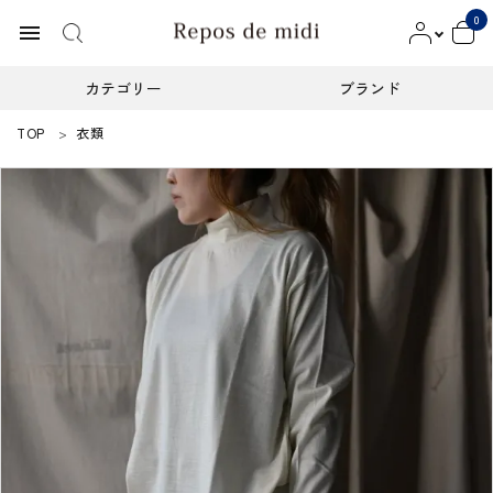
0
menu
カテゴリー
ブランド
TOP
衣類
ACCOUNT MENU
ようこそ ゲスト 様
meeting_room
person
ログイン
新規会員登録
カテゴリー
ブランド
インフォメーション
お知らせ
ご利用ガイド