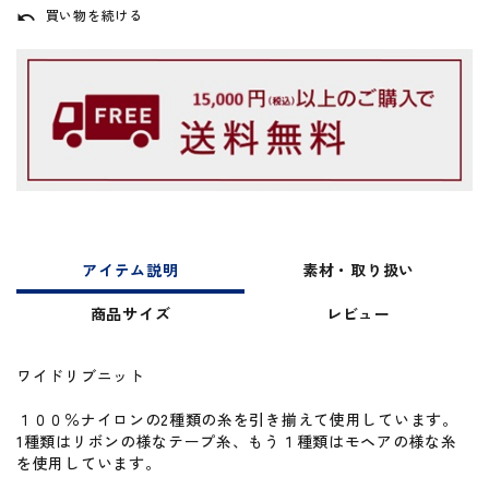
買い物を続ける
undo
アイテム説明
素材・取り扱い
商品サイズ
レビュー
ワイドリブニット
１００％ナイロンの2種類の糸を引き揃えて使用しています。
1種類はリボンの様なテープ糸、もう１種類はモヘアの様な糸
を使用しています。