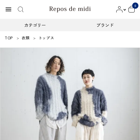
0
menu
カテゴリー
ブランド
TOP
衣類
トップス
ACCOUNT MENU
ようこそ ゲスト 様
meeting_room
person
ログイン
新規会員登録
カテゴリー
ブランド
インフォメーション
お知らせ
ご利用ガイド