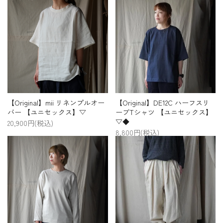
【Original】mii リネンプルオー
【Original】DE12C ハーフスリ
バー 【ユニセックス】▽
ーブTシャツ 【ユニセックス】
▽◆
20,900円(税込)
8,800円(税込)