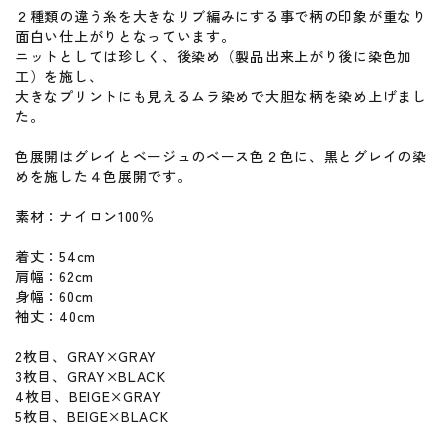
２種類の違う糸を大きなリブ編みにする事で柄の印象が重なり
面白い仕上がりとなっています。
ニットとしては珍しく、後染め（製品出来上がり後に染色加
工）を施し、
大きなプリントにも見えるムラ染めで大胆な柄を染め上げまし
た。
色展開はグレイとベージュのベース色２色に、黒とグレイの染
めを施した４色展開です。
素材：ナイロン100％
着丈：54cm
肩幅：62cm
身幅：60cm
袖丈：40cm
2枚目、GRAY×GRAY
3枚目、GRAY×BLACK
4枚目、BEIGE×GRAY
5枚目、BEIGE×BLACK