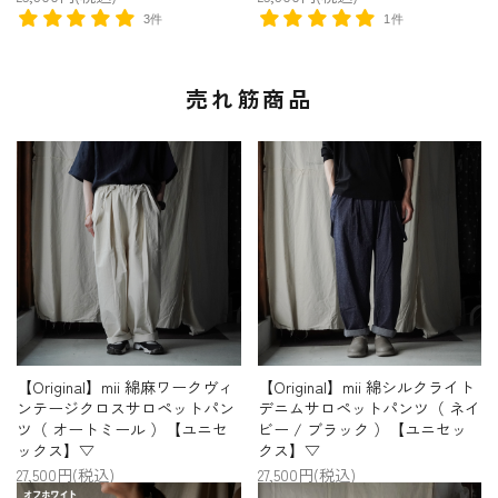
3件
1件
売れ筋商品
【Original】mii 綿麻ワークヴィ
【Original】mii 綿シルクライト
ンテージクロスサロペットパン
デニムサロペットパンツ（ ネイ
ツ（ オートミール ）【ユニセ
ビー / ブラック ）【ユニセッ
ックス】▽
クス】▽
27,500円(税込)
27,500円(税込)