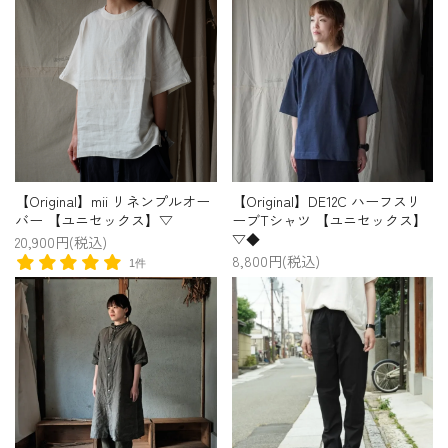
【Original】mii リネンプルオー
【Original】DE12C ハーフスリ
バー 【ユニセックス】▽
ーブTシャツ 【ユニセックス】
▽◆
20,900円(税込)
8,800円(税込)
1件