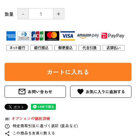
－
＋
数量
カートに入れる
mail_outline
favorite
お問い合わせ
オプションの値段詳細
toc
特定商取引法に基づく表記 (返品など)
error_outline
この商品を友達に教える
share