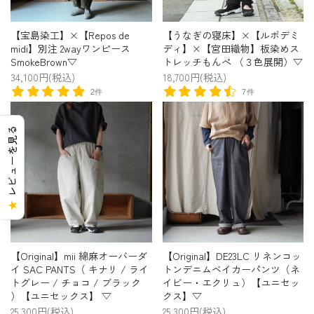
【宝島染工】×【Repos de
【うなぎの寝床】×【ルポデミ
midi】別注 2wayワンピース
ディ】×【宮田織物】板染めス
SmokeBrown▽
トレッチもんぺ （３色展開）▽
34,100円(税込)
18,700円(税込)
2件
7件
レビューを見る
★
【Original】mii 綿麻オーバーダ
【Original】DE23LC リネンコッ
イ SAC PANTS（ キナリ / ライ
トンデニムベイカーパンツ（ネ
トグレー / チョコ / ブラック
イビー・エクリュ）【ユニセッ
）【ユニセックス】 ▽
クス】▽
25,300円(税込)
25,300円(税込)