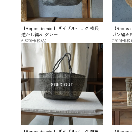
【Repos de midi】ザイザルバッグ 横長
【Repos
透かし編み グレー
ガン編み風
6,820円(税込)
7,200円(税
SOLD OUT
【Repos de midi】ザイザルバッグ 四角
【Repos