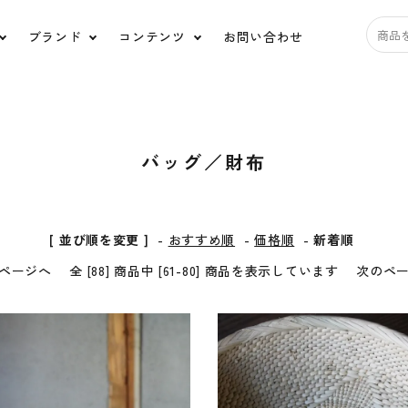
ブランド
コンテンツ
お問い合わせ
アクセサリー
バ
バッグ／財布
道具
日用品
ス
HUIS.
うなぎの寝床
tamaki niime
宝島
[ 並び順を変更 ]
-
おすすめ順
-
価格順
-
新着順
ページへ
全 [88] 商品中 [61-80] 商品を表示しています
次のペ
ルポデミディオリジナ
糸と色
ル
Ippo ippo(イッポイッポ)
ko'da-style
ORGANIC GARDEN
HARIO Lampwork
Factory