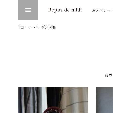
menu
カテゴリー
ACCOUNT MENU
TOP
バッグ／財布
ようこそ ゲスト 様
衣類
meeting_room
person
ログイン
新規会員登録
台所
カテゴリー
ブランド
前の
インフォメーション
お知らせ
ご利用ガイド