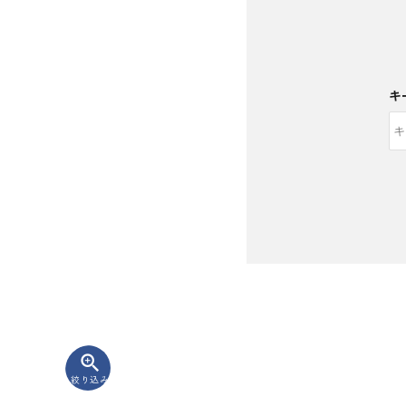
キ
zoom_in
絞り込み