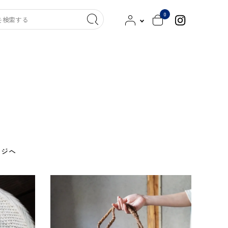
0
ッグ
クツ／スリッパ
キンケア／洗剤
その他
染工
MITTAN
HITOTSUBUSHA
ージへ
新見本工場
古橋職布
saredo -されど-
西口靴下
000（トリプル・オゥ）
よつめ染布舎