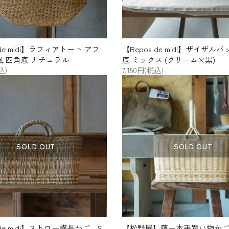
 de midi】ラフィアトート アフ
【Repos de midi】ザイザル
 四角底 ナチュラル
底 ミックス (クリーム×黒)
込)
7,150円(税込)
SOLD OUT
SOLD OUT
 de midi】ストロー横長かご S
【松野屋】藤一本手買い物か