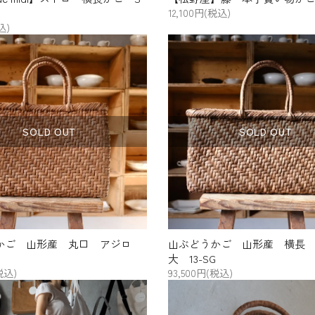
12,100円(税込)
込)
SOLD OUT
SOLD OUT
かご 山形産 丸口 アジロ
山ぶどうかご 山形産 横長
大 13-SG
税込)
93,500円(税込)