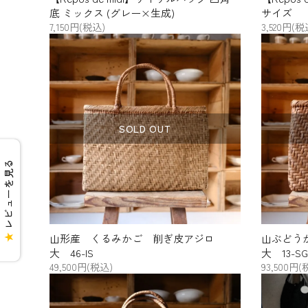
底 ミックス (グレー×生成)
サイズ
7,150円(税込)
3,520円(税
SOLD OUT
レビューを見る
山形産 くるみかご 削ぎ皮アジロ
山ぶどう
★
大 46-IS
大 13-SG
49,500円(税込)
93,500円(