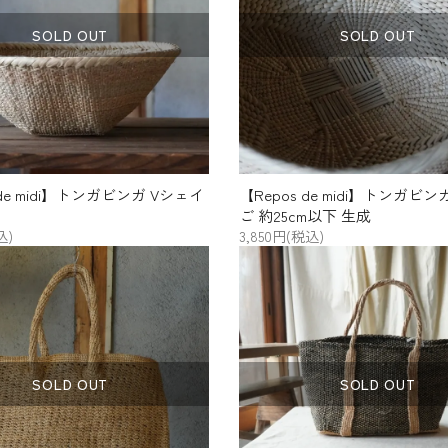
宮田織物
田中帽子店
SOLD OUT
SOLD OUT
かもしか道具店
TOJIKI
(トウジキト
TONYA
ンヤ)
工房アイザワ
雅竹
naiad（ナイアード）
ボディクレイ
 de midi】トンガビンガ Vシェイ
【Repos de midi】トンガビ
ご 約25cm以下 生成
込)
3,850円(税込)
SOLD OUT
SOLD OUT