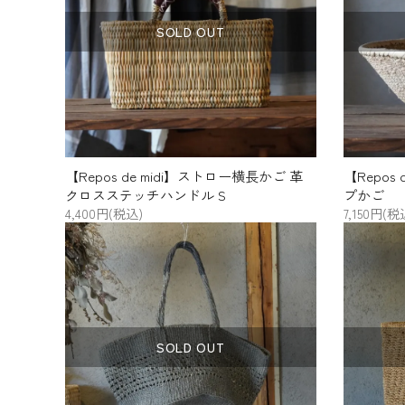
プライバシーポリシー
SOLD OUT
特定商取引法について
お問い合わせ
【Repos de midi】ストロー横長かご 革
【Repos
クロスステッチハンドル S
プかご
4,400円(税込)
7,150円(税
SOLD OUT