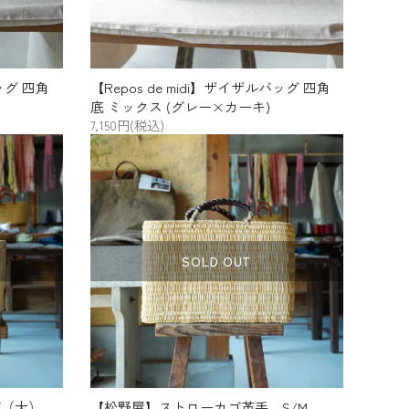
バッグ 四角
【Repos de midi】ザイザルバッグ 四角
底 ミックス (グレー×カーキ)
7,150円(税込)
SOLD OUT
ご（大）
【松野屋】ストローカゴ革手 S/M