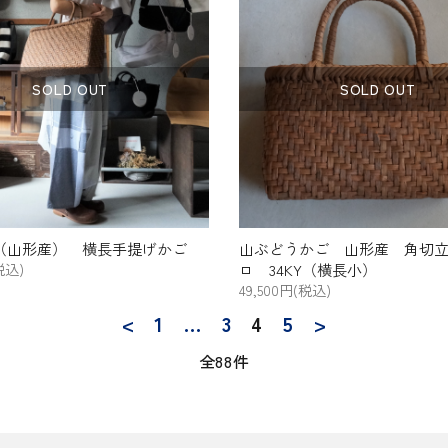
SOLD OUT
SOLD OUT
（山形産） 横長手提げかご
山ぶどうかご 山形産 角切
税込)
ロ 34KY（横長小）
49,500円(税込)
<
1
…
3
4
5
>
全88件