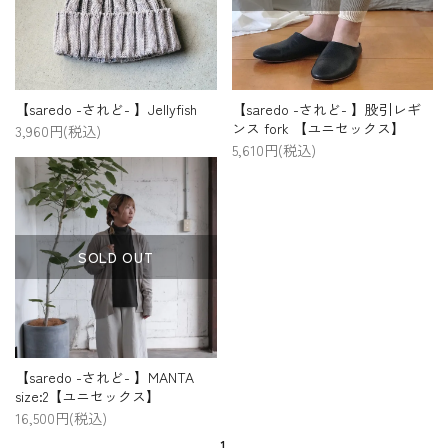
プライバシーポリシー
特定商取引法について
お問い合わせ
【saredo -されど- 】Jellyfish
【saredo -されど- 】股引レギ
ンス fork 【ユニセックス】
3,960円(税込)
5,610円(税込)
SOLD OUT
【saredo -されど- 】MANTA
size:2【ユニセックス】
16,500円(税込)
1