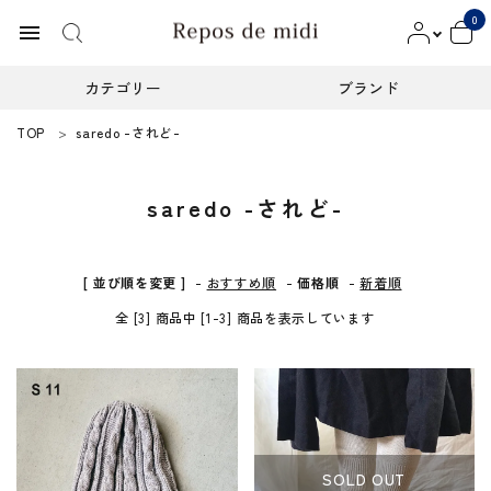
0
menu
カテゴリー
ブランド
TOP
saredo -されど-
ACCOUNT MENU
ようこそ ゲスト 様
saredo -されど-
meeting_room
person
ログイン
新規会員登録
カテゴリー
[ 並び順を変更 ]
-
おすすめ順
-
価格順
-
新着順
全 [3] 商品中 [1-3] 商品を表示しています
ブランド
インフォメーション
お知らせ
SOLD OUT
ご利用ガイド