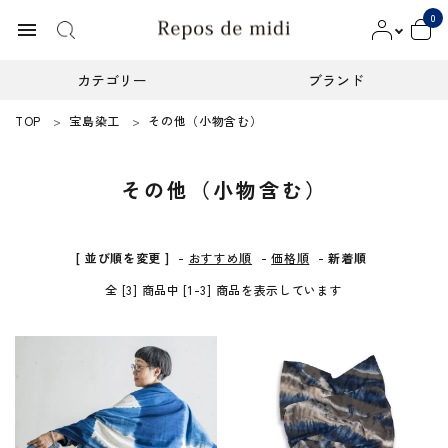
0
menu
カテゴリー
ブランド
TOP
宝島染工
その他（小物含む）
ACCOUNT MENU
ようこそ ゲスト 様
その他（小物含む）
meeting_room
person
ログイン
新規会員登録
カテゴリー
[ 並び順を変更 ]
-
おすすめ順
-
価格順
-
新着順
全 [3] 商品中 [1-3] 商品を表示しています
ブランド
インフォメーション
お知らせ
ご利用ガイド