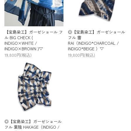
プライバシーポリシー
特定商取引法について
お問い合わせ
【宝島染工】ガーゼショール フ
◎【宝島染工】ガーゼショール
ル BIG CHECK (
フル 雷
INDIGO×WHITE /
RAI（INDIGO*CHARCOAL /
INDIGO×BROWN )▽
INDIGO*BEIGE ）▽
19,800円(税込)
19,800円(税込)
◎【宝島染工】ガーゼショール
フル 葉陰 HAKAGE（INDIGO /