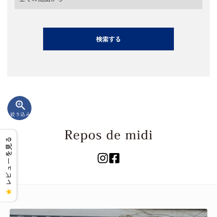
検索する
zoom_in
絞り込み
キーワード
レビューを見る
カテゴリー
★