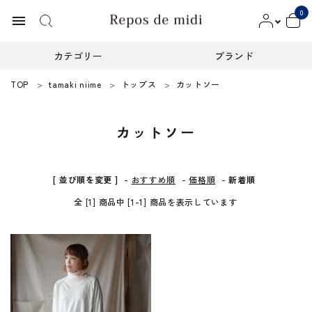
0
menu
カテゴリー
ブランド
TOP
tamaki niime
トップス
カットソー
ACCOUNT MENU
ようこそ ゲスト 様
カットソー
meeting_room
person
ログイン
新規会員登録
カテゴリー
[ 並び順を変更 ]
-
おすすめ順
-
価格順
-
新着順
全 [1] 商品中 [1-1] 商品を表示しています
ブランド
インフォメーション
お知らせ
ご利用ガイド