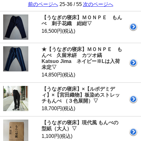
前のページへ
25-36 / 55
次のページへ
【うなぎの寝床】ＭＯＮＰＥ もん
ぺ 刺子花織 紺紺▽
16,500円(税込)
★【うなぎの寝床】ＭＯＮＰＥ も
んぺ 久留米絣 カツオ縞
Katsuo Jima ネイビー※Lは入荷
未定▽
14,850円(税込)
【うなぎの寝床】×【ルポデミデ
ィ】×【宮田織物】板染めストレッ
チもんぺ （３色展開）▽
18,700円(税込)
【うなぎの寝床】現代風 もんぺの
型紙（大人）▽
1,100円(税込)