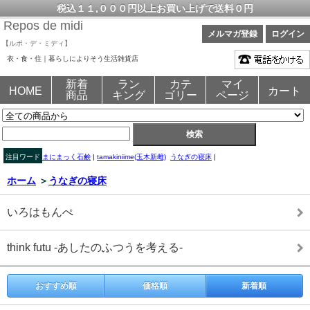
税込１１,０００円以上お買い上げで送料０円
Repos de midi
メルマガ登録
ログイン
【ルポ・デ・ミディ】
衣・食・住｜暮らしによりそう生活雑貨店
新着
ラン
カテ
マイ
HOME
カート
商品
キング
ゴリー
ページ
注目ワード
まにまっく石鹸
|
tamakiniime(玉木新雌)
うなぎの寝床
|
ホーム
＞
うなぎの寝床
いろはもんぺ
think futu -あしたのふつうを考える-
おすすめ順
価格順
新着順