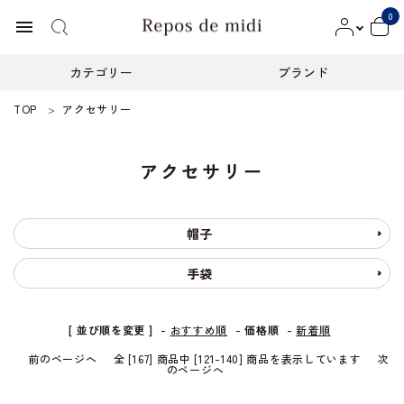
0
menu
カテゴリー
ブランド
TOP
アクセサリー
ACCOUNT MENU
ようこそ ゲスト 様
アクセサリー
meeting_room
person
ログイン
新規会員登録
カテゴリー
帽子
手袋
ブランド
インフォメーション
[ 並び順を変更 ]
-
おすすめ順
-
価格順
-
新着順
前のページへ
全 [167] 商品中 [121-140] 商品を表示しています
次
お知らせ
のページへ
ご利用ガイド