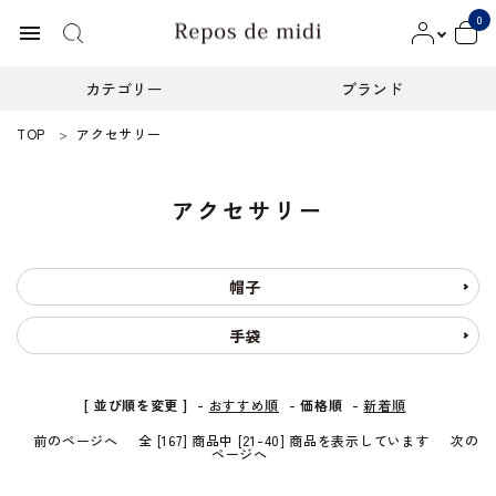
0
menu
カテゴリー
ブランド
TOP
アクセサリー
ACCOUNT MENU
ようこそ ゲスト 様
アクセサリー
meeting_room
person
ログイン
新規会員登録
カテゴリー
帽子
手袋
ブランド
インフォメーション
[ 並び順を変更 ]
-
おすすめ順
-
価格順
-
新着順
前のページへ
全 [167] 商品中 [21-40] 商品を表示しています
次の
お知らせ
ページへ
ご利用ガイド