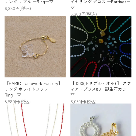
リング リプル ーRingー▽
イヤリング グロス ーEarringsー
▽
6,380円(税込)
8,360円(税込)
【HARIO Lampwork Factory】
【 000(トリプル・オゥ) 】 スフ
リング ホワイトフラワー ー
ィア・プラス80 誕生石カラー
Ringー▽
▽
8,580円(税込)
6,050円(税込)