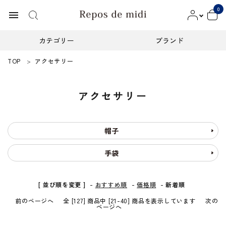
0
menu
カテゴリー
ブランド
TOP
アクセサリー
ACCOUNT MENU
ようこそ ゲスト 様
アクセサリー
meeting_room
person
ログイン
新規会員登録
カテゴリー
帽子
手袋
ブランド
インフォメーション
[ 並び順を変更 ]
-
おすすめ順
-
価格順
-
新着順
前のページへ
全 [127] 商品中 [21-40] 商品を表示しています
次の
お知らせ
ページへ
ご利用ガイド