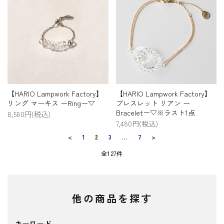
【HARIO Lampwork Factory】
【HARIO Lampwork Factory】
リング マーキス ーRingー▽
ブレスレット リアン ー
Braceletー▽※ラスト1点
8,580円(税込)
7,480円(税込)
<
1
2
3
…
7
>
全127件
他の商品を探す
キーワード