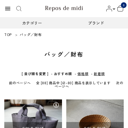
0
menu
カテゴリー
ブランド
TOP
バッグ／財布
ACCOUNT MENU
ようこそ ゲスト 様
バッグ／財布
meeting_room
person
ログイン
新規会員登録
カテゴリー
[ 並び順を変更 ]
-
おすすめ順
-
価格順
-
新着順
前のページへ
全 [88] 商品中 [61-80] 商品を表示しています
次の
ページへ
ブランド
インフォメーション
お知らせ
ご利用ガイド