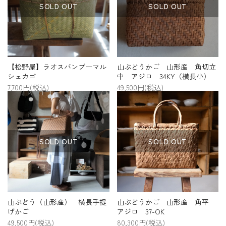
SOLD OUT
SOLD OUT
【松野屋】ラオスバンブーマル
山ぶどうかご 山形産 角切立
シェカゴ
中 アジロ 34KY（横長小）
7,700円(税込)
49,500円(税込)
SOLD OUT
SOLD OUT
山ぶどう（山形産） 横長手提
山ぶどうかご 山形産 角平
げかご
アジロ 37-OK
49,500円(税込)
80,300円(税込)