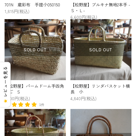
701N 蔵彩布 手提小050150
【松野屋】ブルキナ無地2本手 -
Ｓ・Ｌ-
1,815円(税込)
6,600円(税込)
SOLD OUT
SOLD OUT
レビューを見る
【松野屋】パームドーム手四角
【松野屋】リンダバスケット横
かご S
長 小
5,500円(税込)
4,840円(税込)
★
1件