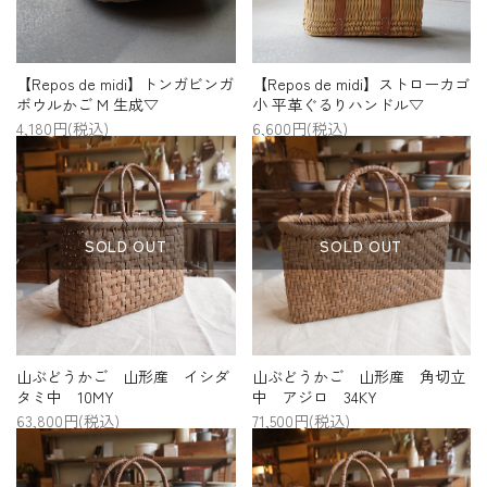
【Repos de midi】トンガビンガ
【Repos de midi】ストローカゴ
ボウルかご M 生成▽
小 平革ぐるりハンドル▽
4,180円(税込)
6,600円(税込)
SOLD OUT
SOLD OUT
山ぶどうかご 山形産 イシダ
山ぶどうかご 山形産 角切立
タミ中 10MY
中 アジロ 34KY
63,800円(税込)
71,500円(税込)