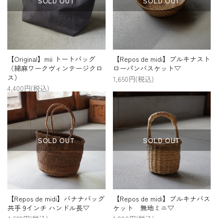
SOLD OUT
SOLD OUT
プライバシーポリシー
特定商取引法について
お問い合わせ
【Original】mii トートバッグ
【Repos de midi】ブルキナスト
（綿麻ワークヴィンテージクロ
ローパンバスケット▽
ス）
1,650円(税込)
4,400円(税込)
SOLD OUT
SOLD OUT
【Repos de midi】バナナバッグ
【Repos de midi】ブルキナバス
共手 9インチ ハンドル長▽
ケット 無地ミニ▽