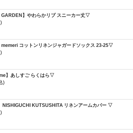
IC GARDEN】やわらかリブ スニーカー丈▽
)
emeri コットンリネンジャガードソックス 23-25▽
)
niime】あしすご らくはら▽
込)
NISHIGUCHI KUTSUSHITA リネンアームカバー ▽
)