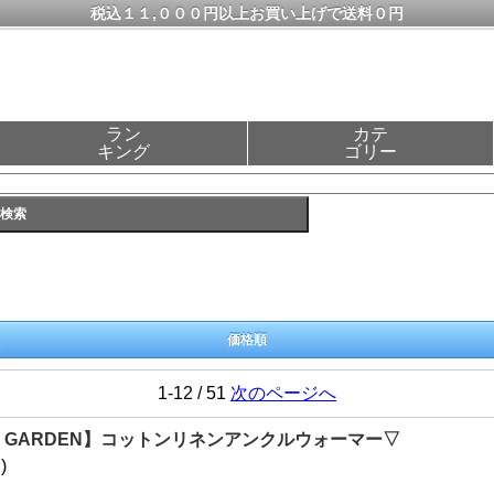
税込１１,０００円以上お買い上げで送料０円
ラン
カテ
キング
ゴリー
価格順
1-12 / 51
次のページへ
IC GARDEN】コットンリネンアンクルウォーマー▽
)