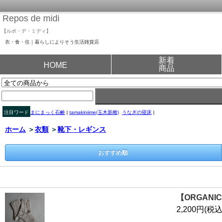
Repos de midi
【ルポ・デ・ミディ】
衣・食・住｜暮らしによりそう生活雑貨店
新着
HOME
商品
注目ワード
まにまっく石鹸
|
tamakiniime(玉木新雌)
うなぎの寝床
|
ホーム
＞
衣類
＞
靴下・レギンス
おすすめ順
【ORGAN
2,200円(税込